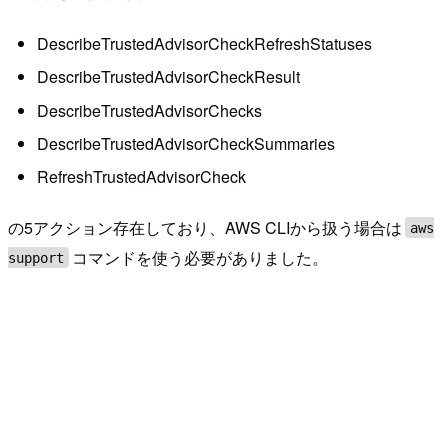
DescribeTrustedAdvisorCheckRefreshStatuses
DescribeTrustedAdvisorCheckResult
DescribeTrustedAdvisorChecks
DescribeTrustedAdvisorCheckSummaries
RefreshTrustedAdvisorCheck
の5アクション存在しており、AWS CLIから扱う場合は
aws
コマンドを使う必要がありました。
support