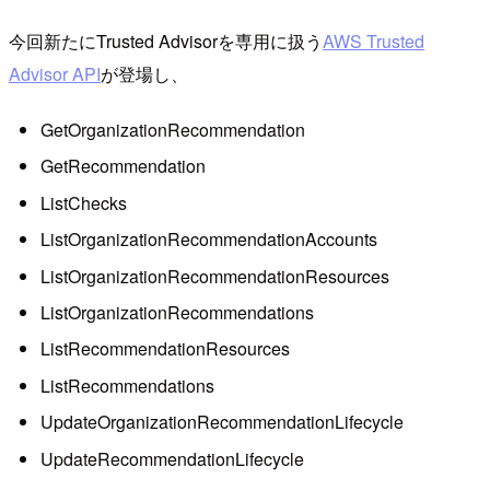
今回新たにTrusted Advisorを専用に扱う
AWS Trusted
Advisor API
が登場し、
GetOrganizationRecommendation
GetRecommendation
ListChecks
ListOrganizationRecommendationAccounts
ListOrganizationRecommendationResources
ListOrganizationRecommendations
ListRecommendationResources
ListRecommendations
UpdateOrganizationRecommendationLifecycle
UpdateRecommendationLifecycle