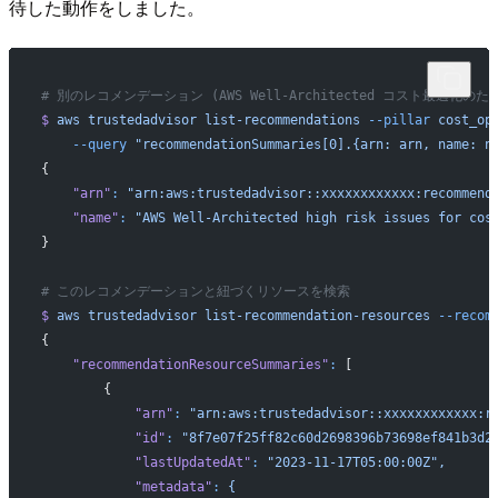
待した動作をしました。
# 別のレコメンデーション (AWS Well-Architected コスト最適化
$
 aws
 trustedadvisor
 list-recommendations
 --pillar
 cost_op
    --query
 "recommendationSummaries[0].{arn: arn, name: n
{
    "arn"
:
 "arn:aws:trustedadvisor::xxxxxxxxxxxx:recommend
    "name"
:
 "AWS Well-Architected high risk issues for cos
}
# このレコメンデーションと紐づくリソースを検索
$
 aws
 trustedadvisor
 list-recommendation-resources
 --recom
{
    "recommendationResourceSummaries"
:
 [
        {
            "arn"
:
 "arn:aws:trustedadvisor::xxxxxxxxxxxx:r
            "id"
:
 "8f7e07f25ff82c60d2698396b73698ef841b3d2
            "lastUpdatedAt"
:
 "2023-11-17T05:00:00Z",
            "metadata"
:
 {