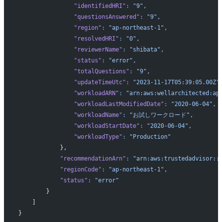
                "identifiedHRI"
:
 "9",
                "questionsAnswered"
:
 "9",
                "region"
:
 "ap-northeast-1",
                "resolvedHRI"
:
 "0",
                "reviewerName"
:
 "shibata",
                "status"
:
 "error",
                "totalQuestions"
:
 "9",
                "updateTimeUtc"
:
 "2023-11-17T05:39:05.00Z"
                "workloadARN"
:
 "arn:aws:wellarchitected:ap
                "workloadLastModifiedDate"
:
 "2020-06-04",
                "workloadName"
:
 "お試しワークロード",
                "workloadStartDate"
:
 "2020-06-04",
                "workloadType"
:
 "Production"
            },
            "recommendationArn"
:
 "arn:aws:trustedadvisor::
            "regionCode"
:
 "ap-northeast-1",
            "status"
:
 "error"
        }
    ]
}