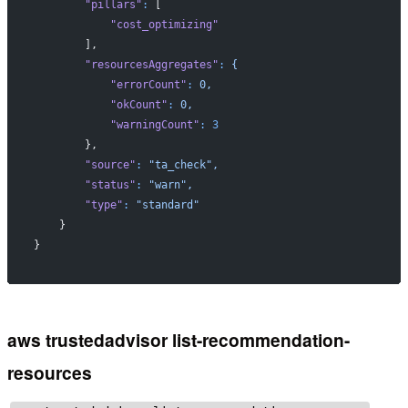
        "pillars"
:
 [
            "cost_optimizing"
        ],
        "resourcesAggregates"
:
 {
            "errorCount"
:
 0,
            "okCount"
:
 0,
            "warningCount"
:
 3
        },
        "source"
:
 "ta_check",
        "status"
:
 "warn",
        "type"
:
 "standard"
    }
}
aws trustedadvisor list-recommendation-
resources