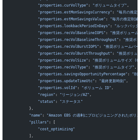
            "properties.curVolType"
: 
"ボリュームタイプ"
,
            "properties.estMonSavingsCurrency"
: 
"毎月の推定
            "properties.estMonSavingsValue"
: 
"毎月の推定削減
            "properties.lookbackPeriodInDays"
: 
"ルックバック
            "properties.recVolBaselineIOPS"
: 
"推奨ボリュームベ
            "properties.recVolBaselineThroughput"
: 
"推奨ボ
            "properties.recVolBurstIOPS"
: 
"推奨ボリュームバース
            "properties.recVolBurstThroughput"
: 
"推奨ボリュ
            "properties.recVolSize"
: 
"推奨ボリュームサイズ (GB
            "properties.recVolType"
: 
"推奨ボリュームタイプ"
,
            "properties.savingsOpportunityPercentage"
: 
"削
            "properties.updateTimeUtc"
: 
"最終更新時刻"
,
            "properties.volId"
: 
"ボリューム ID"
,
            "region"
: 
"リージョン/AZ"
,
            "status"
: 
"ステータス"
        },
        "name"
: 
"Amazon EBS の過剰にプロビジョニングされたボリ
        "pillars"
: [
            "cost_optimizing"
        ],