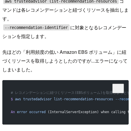
コ
aws trustedadvisor list-recommendation-resources
マンドは各レコメンデーションと紐づくリソースを抽出しま
す。
に対象となるレコメンデー
--recommendation-identifier
ションを指定します。
先ほどの「利用頻度の低い Amazon EBS ボリューム」に紐
づくリソースを取得しようとしたのですが...エラーになって
しまいました。
# レコメンデーションに紐づくリソース(EBSボリューム)を取得しようと
$
 aws
 trustedadvisor
 list-recommendation-resources
 --recom
An
 error
 occurred
 (InternalServerException) when calling t