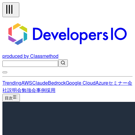
produced by Classmethod
Trending
AWS
Claude
Bedrock
Google Cloud
Azure
セミナー
会
社説明会
勉強会
事例
採用
目次