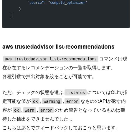
        "source"
: 
"compute_optimizer"
    }
]
aws trustedadvisor list-recommendations
コマンドは現
aws trustedadvisor list-recommendations
在存在するレコメンデーションの一覧を取得します。
各種引数で抽出対象を絞ることが可能です。
ただ、チェックの状態を選ぶ
についてはCLIで指
--status
定可能な値が
,
,
なもののAPIが返す内
ok
warning
error
容が
,
,
のため警告となっているものは期
ok
warn
error
待した抽出をできませんでした...
こちらはあとでフィードバックしておこうと思います。