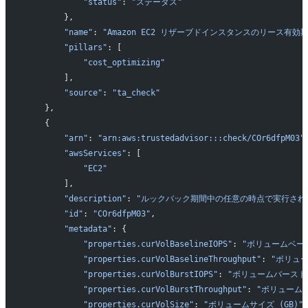
            "status"
: 
"ステータス"
        },
        "name"
: 
"Amazon EC2 リザーブドインスタンスのリース有効
        "pillars"
: [
            "cost_optimizing"
        ],
        "source"
: 
"ta_check"
    },
    {
        "arn"
: 
"arn:aws:trustedadvisor:::check/COr6dfpM03"
        "awsServices"
: [
            "EC2"
        ],
        "description"
: 
"ルックバック期間中の任意の時点で実行されていた
        "id"
: 
"COr6dfpM03"
,
        "metadata"
: {
            "properties.curVolBaselineIOPS"
: 
"ボリュームベース
            "properties.curVolBaselineThroughput"
: 
"ボリュ
            "properties.curVolBurstIOPS"
: 
"ボリュームバースト 
            "properties.curVolBurstThroughput"
: 
"ボリューム
            "properties.curVolSize"
: 
"ボリュームサイズ (GB)"
,