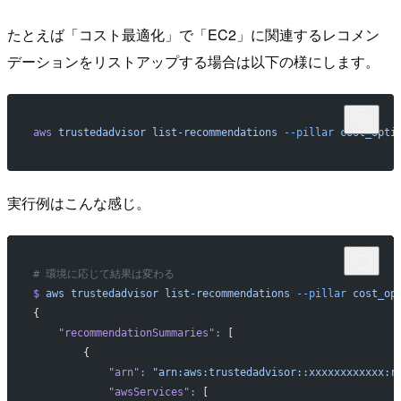
たとえば「コスト最適化」で「EC2」に関連するレコメン
デーションをリストアップする場合は以下の様にします。
aws
 trustedadvisor
 list-recommendations
 --pillar
 cost_opti
実行例はこんな感じ。
# 環境に応じて結果は変わる
$
 aws
 trustedadvisor
 list-recommendations
 --pillar
 cost_op
{
    "recommendationSummaries"
:
 [
        {
            "arn"
:
 "arn:aws:trustedadvisor::xxxxxxxxxxxx:r
            "awsServices"
:
 [