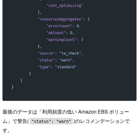
                "cost_optimizing"
            ],
            "resourcesAggregates"
:
 {
                "errorCount"
:
 0,
                "okCount"
:
 0,
                "warningCount"
:
 3
            },
            "source"
:
 "ta_check",
            "status"
:
 "warn",
            "type"
:
 "standard"
        }
    ]
}
最後のデータは「利用頻度の低い Amazon EBS ボリュー
ム」で警告(
)のレコメンデーションで
"status": "warn"
す。