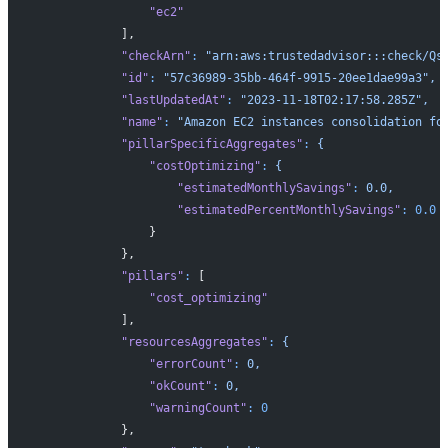
                "ec2"
            ],
            "checkArn"
:
 "arn:aws:trustedadvisor:::check/Qs
            "id"
:
 "57c36989-35bb-464f-9915-20ee1dae99a3",
            "lastUpdatedAt"
:
 "2023-11-18T02:17:58.285Z",
            "name"
:
 "Amazon EC2 instances consolidation fo
            "pillarSpecificAggregates"
:
 {
                "costOptimizing"
:
 {
                    "estimatedMonthlySavings"
:
 0.0,
                    "estimatedPercentMonthlySavings"
:
 0.0
                }
            },
            "pillars"
:
 [
                "cost_optimizing"
            ],
            "resourcesAggregates"
:
 {
                "errorCount"
:
 0,
                "okCount"
:
 0,
                "warningCount"
:
 0
            },