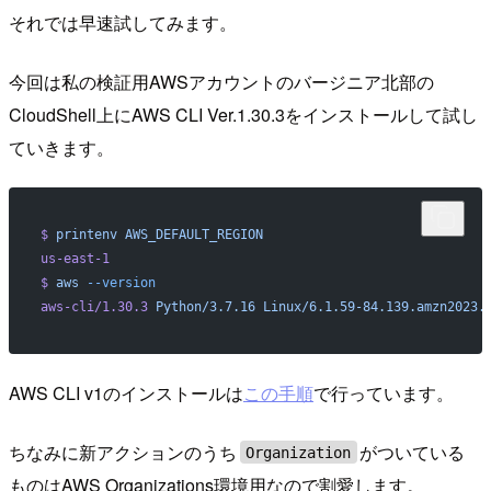
それでは早速試してみます。
今回は私の検証用AWSアカウントのバージニア北部の
CloudShell上にAWS CLI Ver.1.30.3をインストールして試し
ていきます。
$
 printenv
 AWS_DEFAULT_REGION
us-east-1
$
 aws
 --version
aws-cli/1.30.3
 Python/3.7.16
 Linux/6.1.59-84.139.amzn2023.
AWS CLI v1のインストールは
この手順
で行っています。
ちなみに新アクションのうち
がついている
Organization
ものはAWS Organizations環境用なので割愛します。