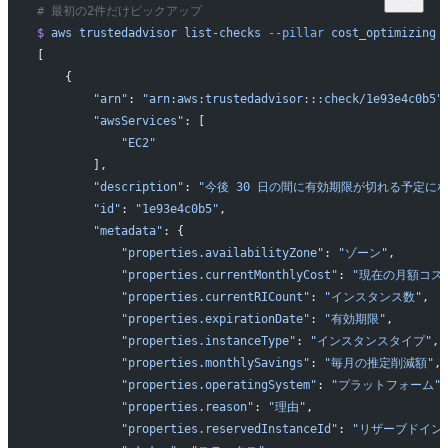
# 最初の2件だけピックアップ
$
 aws
 trustedadvisor
 list-checks
 --pillar
 cost_optimizing
 
[
    {
        "arn"
: 
"arn:aws:trustedadvisor:::check/1e93e4c0b5"
        "awsServices"
: [
            "EC2"
        ],
        "description"
: 
"今後 30 日の間に有効期限が切れる予定にな
        "id"
: 
"1e93e4c0b5"
,
        "metadata"
: {
            "properties.availabilityZone"
: 
"ゾーン"
,
            "properties.currentMonthlyCost"
: 
"現在の月額コス
            "properties.currentRICount"
: 
"インスタンス数"
,
            "properties.expirationDate"
: 
"有効期限"
,
            "properties.instanceType"
: 
"インスタンスタイプ"
,
            "properties.monthlySavings"
: 
"毎月の推定削減額"
,
            "properties.operatingSystem"
: 
"プラットフォーム"
,
            "properties.reason"
: 
"理由"
,
            "properties.reservedInstanceId"
: 
"リザーブドインス