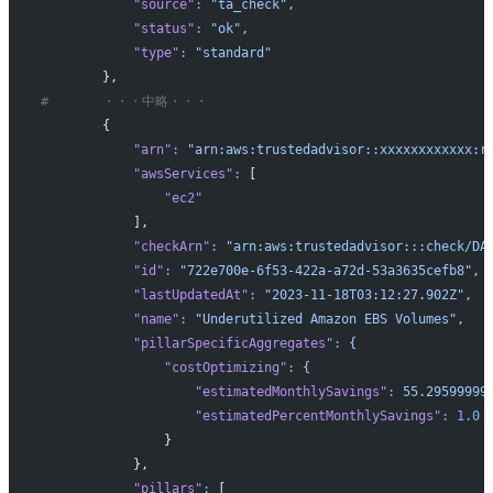
            "source"
:
 "ta_check",
            "status"
:
 "ok",
            "type"
:
 "standard"
        },
#       ・・・中略・・・
        {
            "arn"
:
 "arn:aws:trustedadvisor::xxxxxxxxxxxx:r
            "awsServices"
:
 [
                "ec2"
            ],
            "checkArn"
:
 "arn:aws:trustedadvisor:::check/DA
            "id"
:
 "722e700e-6f53-422a-a72d-53a3635cefb8",
            "lastUpdatedAt"
:
 "2023-11-18T03:12:27.902Z",
            "name"
:
 "Underutilized Amazon EBS Volumes",
            "pillarSpecificAggregates"
:
 {
                "costOptimizing"
:
 {
                    "estimatedMonthlySavings"
:
 55.29599999
                    "estimatedPercentMonthlySavings"
:
 1.0
                }
            },
            "pillars"
:
 [