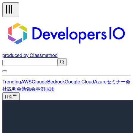
produced by Classmethod
Trending
AWS
Claude
Bedrock
Google Cloud
Azure
セミナー
会
社説明会
勉強会
事例
採用
目次