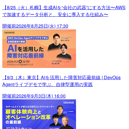
【8/25（火）札幌】生成AIを“会社の武器”にする方法〜AWS
で加速するデータ分析と、安全に導入する仕組み〜
開催前
2026年8月25日(火) 17:30
【9/3（木）東京】AIを活用した障害対応最前線 | DevOps
Agentライブデモで学ぶ、自律型運用の実践
開催前
2026年9月3日(木) 16:00