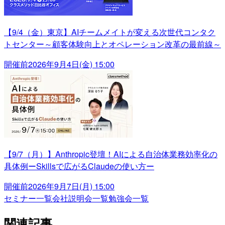
【9/4（金）東京】AIチームメイトが変える次世代コンタク
トセンター～顧客体験向上とオペレーション改革の最前線～
開催前
2026年9月4日(金) 15:00
【9/7（月）】Anthropic登壇！AIによる自治体業務効率化の
具体例ーSkillsで広がるClaudeの使い方ー
開催前
2026年9月7日(月) 15:00
セミナー一覧
会社説明会一覧
勉強会一覧
関連記事