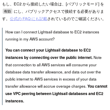
もし、EC2 から接続したい場合は、[パブリックモード] を
にし、パブリックアクセスで接続する必要がありま
有効
す。
公式の FAQ にも記載
されているのでご確認ください。
How can I connect Lightsail database to EC2 instances
running in my AWS account?
You can connect your Lightsail database to EC2
Note
instances by connecting over the public internet.
that connection to all AWS services will consume your
database data transfer allowance, and data out over the
public internet to AWS services in excess of your data
transfer allowance will accrue overage charges.
You cannot
use VPC peering between Lightsail databases and EC2
instances.