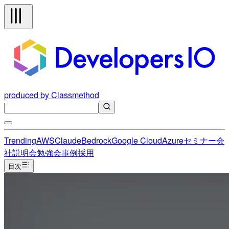
produced by Classmethod
Trending
AWS
Claude
Bedrock
Google Cloud
Azure
セミナー
会
社説明会
勉強会
事例
採用
目次