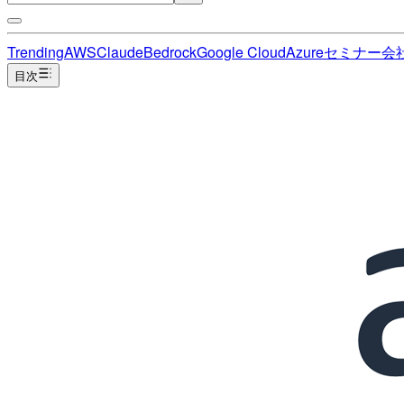
Trending
AWS
Claude
Bedrock
Google Cloud
Azure
セミナー
会
目次