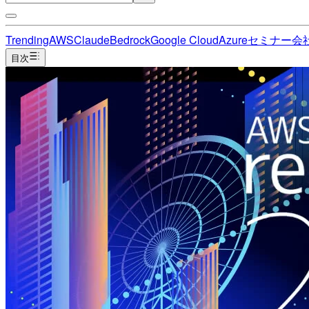
Trending
AWS
Claude
Bedrock
Google Cloud
Azure
セミナー
会
目次