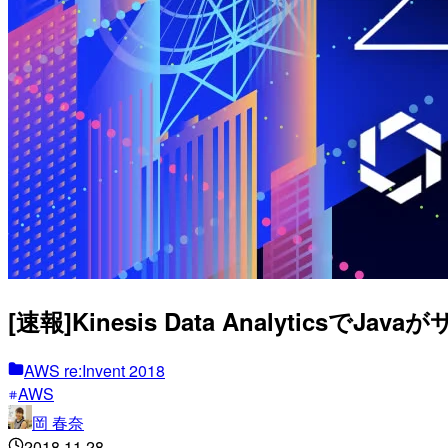
[速報]Kinesis Data AnalyticsでJa
AWS re:Invent 2018
AWS
岡 春奈
2018.11.28