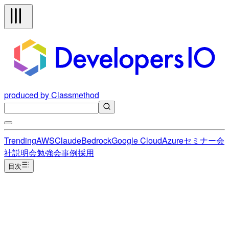
produced by Classmethod
Trending
AWS
Claude
Bedrock
Google Cloud
Azure
セミナー
会
社説明会
勉強会
事例
採用
目次