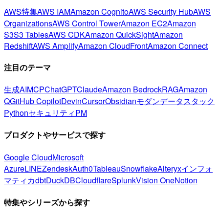
AWS特集
AWS IAM
Amazon Cognito
AWS Security Hub
AWS
Organizations
AWS Control Tower
Amazon EC2
Amazon
S3
S3 Tables
AWS CDK
Amazon QuickSight
Amazon
Redshift
AWS Amplify
Amazon CloudFront
Amazon Connect
注目のテーマ
生成AI
MCP
ChatGPT
Claude
Amazon Bedrock
RAG
Amazon
Q
GitHub Copilot
Devin
Cursor
Obsidian
モダンデータスタック
Python
セキュリティ
PM
プロダクトやサービスで探す
Google Cloud
Microsoft
Azure
LINE
Zendesk
Auth0
Tableau
Snowflake
Alteryx
インフォ
マティカ
dbt
DuckDB
Cloudflare
Splunk
Vision One
Notion
特集やシリーズから探す