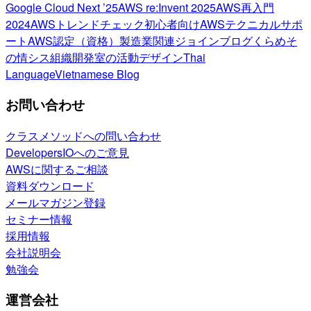
Google Cloud Next ’25
AWS re:Invent 2025
AWS再入門
2024
AWSトレンドチェック
初心者向け
AWSテクニカルサポ
ート
AWS認定（資格）
製造業関連
ジョインブログ
くらめそ
の情シス
組織開発室の活動
デザイン
Thai
Language
Vietnamese Blog
お問い合わせ
クラスメソッドへの問い合わせ
DevelopersIOへのご意見
AWSに関するご相談
資料ダウンロード
メールマガジン登録
セミナー情報
採用情報
会社説明会
勉強会
運営会社