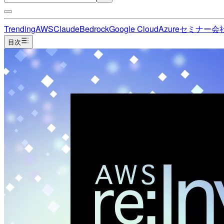
Trending
AWS
Claude
Bedrock
Google Cloud
Azure
セミナー
会
目次