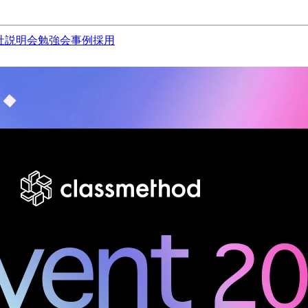
社説明会
勉強会
事例
採用