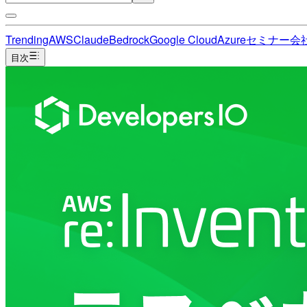
Trending
AWS
Claude
Bedrock
Google Cloud
Azure
セミナー
会
目次