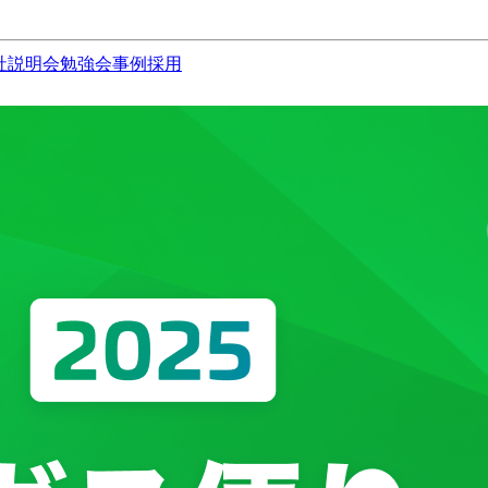
社説明会
勉強会
事例
採用