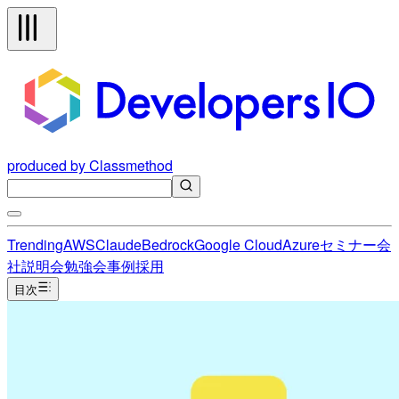
produced by Classmethod
Trending
AWS
Claude
Bedrock
Google Cloud
Azure
セミナー
会
社説明会
勉強会
事例
採用
目次