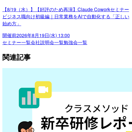
【8/19（水）】【好評のため再演】Claude Coworkセミナー
ビジネス職向け初級編｜日常業務をAIで自動化する「正しい
始め方」
開催前
2026年8月19日(水) 13:00
セミナー一覧
会社説明会一覧
勉強会一覧
関連記事