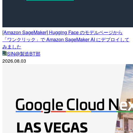
[Amazon SageMaker] Hugging Face のモデルページから
「ワンクリック」で Amazon SageMaker AI にデプロイして
みました
SIN@製造BT部
2026.08.03