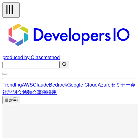
produced by Classmethod
Trending
AWS
Claude
Bedrock
Google Cloud
Azure
セミナー
会
社説明会
勉強会
事例
採用
目次