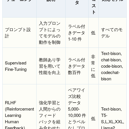
タ
ス
ト
入力プロン
ラベル付
プロンプト設
プトによっ
すべてのモ
きデータ
低
計
てモデルの
デル
1-10 件
動作を制御
Text-bison,
非
教師あり学
ラベル付
chat-bison,
Supervised
常
習を用いて
きデータ
code-bison,
Fine-Tuning
に
性能を向上
数百件
codechat-
低
bison
ペアワイ
ズ比較
RLHF
強化学習と
データ
(Reinforcement
人間からの
5,000-
Text-bison,
Learning
フィード
10,000 件
T5-
低
Human
バックを組
とラベル
S,L,XL,XXL,
Feedback)
み合わせた
なしプロ
Llama2