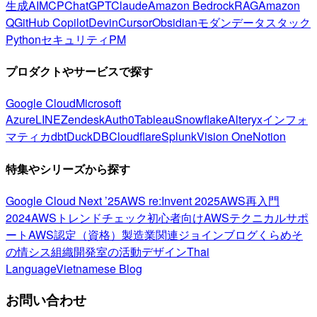
生成AI
MCP
ChatGPT
Claude
Amazon Bedrock
RAG
Amazon
Q
GitHub Copilot
Devin
Cursor
Obsidian
モダンデータスタック
Python
セキュリティ
PM
プロダクトやサービスで探す
Google Cloud
Microsoft
Azure
LINE
Zendesk
Auth0
Tableau
Snowflake
Alteryx
インフォ
マティカ
dbt
DuckDB
Cloudflare
Splunk
Vision One
Notion
特集やシリーズから探す
Google Cloud Next ’25
AWS re:Invent 2025
AWS再入門
2024
AWSトレンドチェック
初心者向け
AWSテクニカルサポ
ート
AWS認定（資格）
製造業関連
ジョインブログ
くらめそ
の情シス
組織開発室の活動
デザイン
Thai
Language
Vietnamese Blog
お問い合わせ