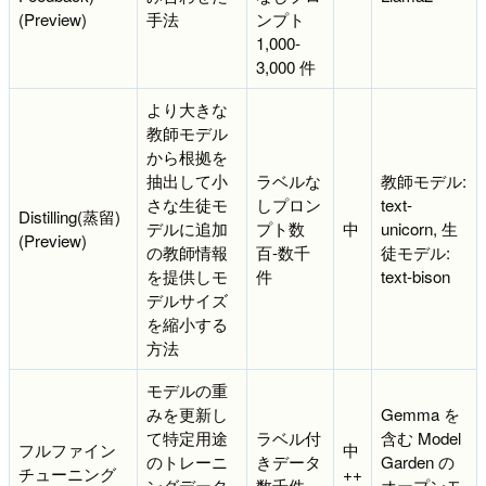
(Preview)
手法
ンプト
1,000-
3,000 件
より大きな
教師モデル
から根拠を
抽出して小
ラベルな
教師モデル:
さな生徒モ
しプロン
text-
Distilling(蒸留)
デルに追加
プト数
中
unicorn, 生
(Preview)
の教師情報
百-数千
徒モデル:
を提供しモ
件
text-bison
デルサイズ
を縮小する
方法
モデルの重
みを更新し
Gemma を
て特定用途
ラベル付
含む Model
フルファイン
中
のトレーニ
きデータ
Garden の
チューニング
++
ングデータ
数千件
オープンモ