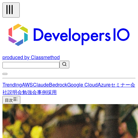
produced by Classmethod
Trending
AWS
Claude
Bedrock
Google Cloud
Azure
セミナー
会
社説明会
勉強会
事例
採用
目次