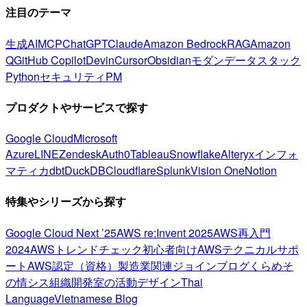
注目のテーマ
生成AI
MCP
ChatGPT
Claude
Amazon Bedrock
RAG
Amazon
Q
GitHub Copilot
Devin
Cursor
Obsidian
モダンデータスタック
Python
セキュリティ
PM
プロダクトやサービスで探す
Google Cloud
Microsoft
Azure
LINE
Zendesk
Auth0
Tableau
Snowflake
Alteryx
インフォ
マティカ
dbt
DuckDB
Cloudflare
Splunk
Vision One
Notion
特集やシリーズから探す
Google Cloud Next ’25
AWS re:Invent 2025
AWS再入門
2024
AWSトレンドチェック
初心者向け
AWSテクニカルサポ
ート
AWS認定（資格）
製造業関連
ジョインブログ
くらめそ
の情シス
組織開発室の活動
デザイン
Thai
Language
Vietnamese Blog