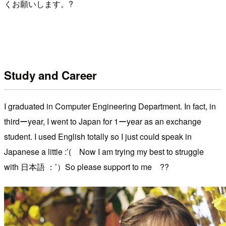
くお願いします。?
Study and Career
I graduated in Computer Engineering Department. In fact, in
thirdーyear, I went to Japan for 1ーyear as an exchange
student. I used English totally so I just could speak in
Japanese a little :’( Now I am trying my best to struggle
with 日本語 ：’）So please support to me ??