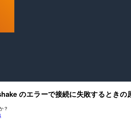
TLS handshake のエラーで接続に失敗する
んか？
S