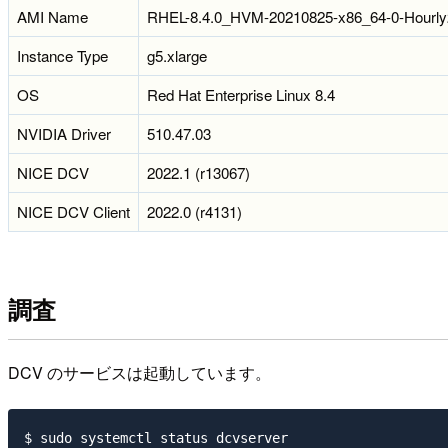
AMI Name
RHEL-8.4.0_HVM-20210825-x86_64-0-Hourl
Instance Type
g5.xlarge
OS
Red Hat Enterprise Linux 8.4
NVIDIA Driver
510.47.03
NICE DCV
2022.1 (r13067)
NICE DCV Client
2022.0 (r4131)
調査
DCV のサービスは起動しています。
$ sudo systemctl status dcvserver
