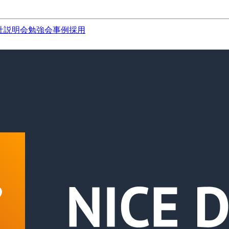
社説明会
勉強会
事例
採用