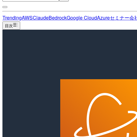
Trending
AWS
Claude
Bedrock
Google Cloud
Azure
セミナー
会
目次