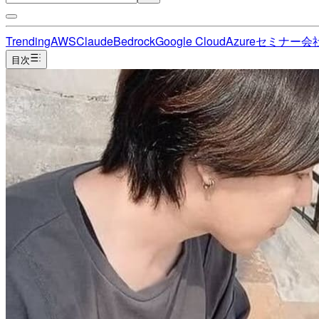
Trending
AWS
Claude
Bedrock
Google Cloud
Azure
セミナー
会
目次