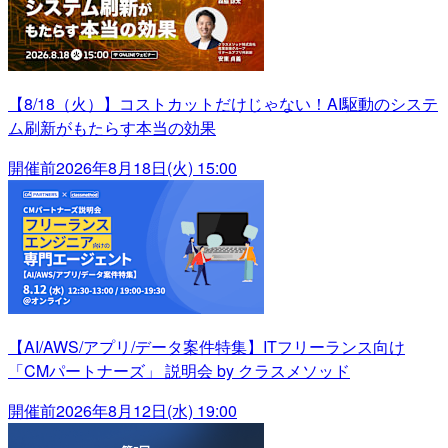
【8/18（火）】コストカットだけじゃない！AI駆動のシステ
ム刷新がもたらす本当の効果
開催前
2026年8月18日(火) 15:00
【AI/AWS/アプリ/データ案件特集】ITフリーランス向け
「CMパートナーズ」 説明会 by クラスメソッド
開催前
2026年8月12日(水) 19:00