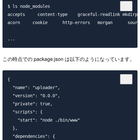
$ ls node_modules

accepts     content-type    graceful-readlink mkdirp 
acorn     cookie      http-errors   morgan      sourc
この時点での package.json は以下のようになっています。
{

  "name": "uploader",

  "version": "0.0.0",

  "private": true,

  "scripts": {

    "start": "node ./bin/www"

  },

  "dependencies": {
