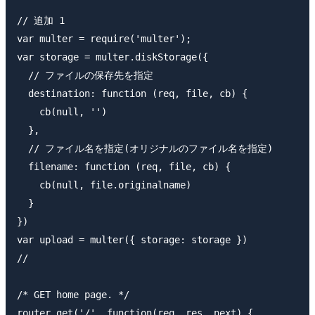
// 追加 1

var multer = require('multer');

var storage = multer.diskStorage({

  // ファイルの保存先を指定

  destination: function (req, file, cb) {

    cb(null, '')

  },

  // ファイル名を指定(オリジナルのファイル名を指定)

  filename: function (req, file, cb) {

    cb(null, file.originalname)

  }

})

var upload = multer({ storage: storage })

//

/* GET home page. */

router.get('/', function(req, res, next) {
