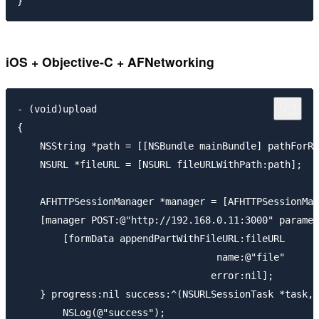
iOS + Objective-C + AFNetworking
- (void)upload

{

    NSString *path = [[NSBundle mainBundle] pathForRe
    NSURL *fileURL = [NSURL fileURLWithPath:path];

    AFHTTPSessionManager *manager = [AFHTTPSessionMan
    [manager POST:@"http://192.168.0.11:3000" paramet
        [formData appendPartWithFileURL:fileURL

                                   name:@"file"

                                  error:nil];

    } progress:nil success:^(NSURLSessionTask *task, 
        NSLog(@"success");
