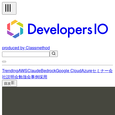
produced by Classmethod
Trending
AWS
Claude
Bedrock
Google Cloud
Azure
セミナー
会
社説明会
勉強会
事例
採用
目次