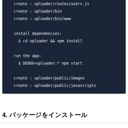
   create : uploader/routes/users.js

   create : uploader/bin

   create : uploader/bin/www

   install dependencies:

     $ cd uploader && npm install

   run the app:

     $ DEBUG=uploader:* npm start

   create : uploader/public/images

4. パッケージをインストール