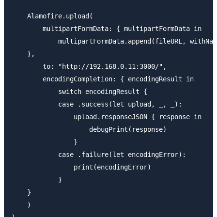
    Alamofire.upload(

        multipartFormData: { multipartFormData in

            multipartFormData.append(fileURL, withNam
    },

        to: "http://192.168.0.11:3000/",

        encodingCompletion: { encodingResult in

            switch encodingResult {

            case .success(let upload, _, _):

                upload.responseJSON { response in

                    debugPrint(response)

                }

            case .failure(let encodingError):

                print(encodingError)

            }

    }

    )
