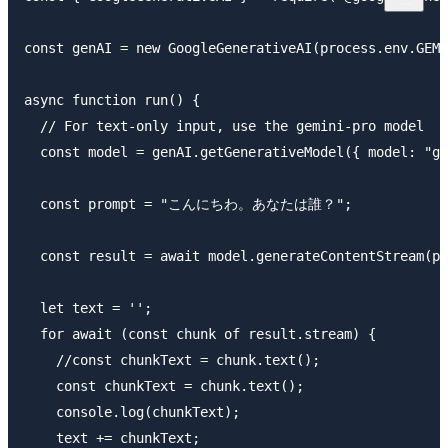
const genAI = new GoogleGenerativeAI(process.env.GEMI
async function run() {

  // For text-only input, use the gemini-pro model

  const model = genAI.getGenerativeModel({ model: "ge
  const prompt = "こんにちわ。あなたは誰？";

  const result = await model.generateContentStream(pr
  let text = '';

  for await (const chunk of result.stream) {

    //const chunkText = chunk.text();

    const chunkText = chunk.text();

    console.log(chunkText);

    text += chunkText;
