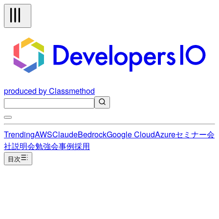
produced by Classmethod
Trending
AWS
Claude
Bedrock
Google Cloud
Azure
セミナー
会
社説明会
勉強会
事例
採用
目次