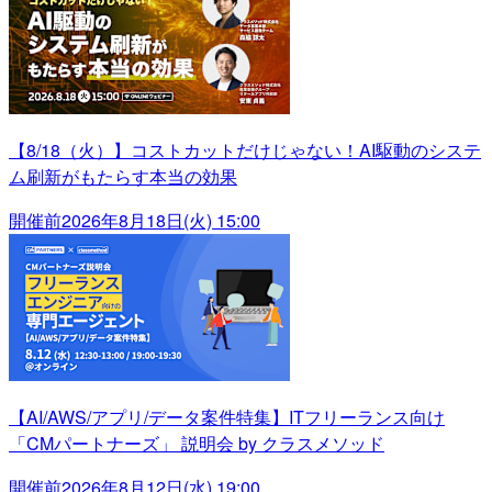
【8/18（火）】コストカットだけじゃない！AI駆動のシステ
ム刷新がもたらす本当の効果
開催前
2026年8月18日(火) 15:00
【AI/AWS/アプリ/データ案件特集】ITフリーランス向け
「CMパートナーズ」 説明会 by クラスメソッド
開催前
2026年8月12日(水) 19:00