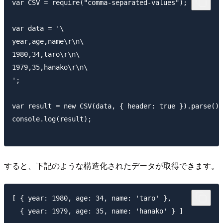
var CSV = require("comma-separated-values");

var data = '\

year,age,name\r\n\

1980,34,taro\r\n\

1979,35,hanako\r\n\

';

var result = new CSV(data, { header: true }).parse();

console.log(result);

すると、下記のような構造化されたデータが取得できます。
[ { year: 1980, age: 34, name: 'taro' },
