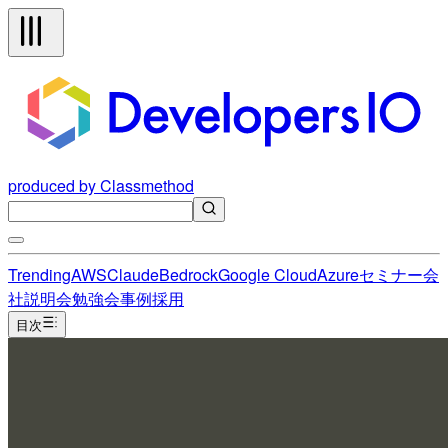
produced by Classmethod
Trending
AWS
Claude
Bedrock
Google Cloud
Azure
セミナー
会
社説明会
勉強会
事例
採用
目次