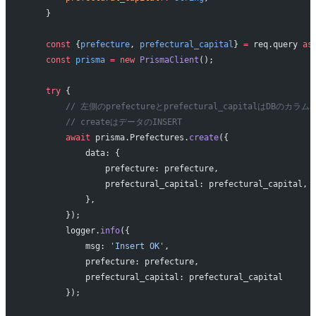
    }
    const
 {
prefecture
, 
prefectural_capital
} 
=
 req.query 
as
    const
 prisma
 =
 new
 PrismaClient
();
    try
 {
        // 左側のprefectureとprefectural_capitalはDBのカ
        // createはデータのINSERT
        await
 prisma.Prefectures.
create
({
            data: {
                prefecture: prefecture,
                prefectural_capital: prefectural_capital,
            },
        });
        logger.
info
({
            msg: 
'Insert OK'
,
            prefecture: prefecture,
            prefectural_capital: prefectural_capital
        });