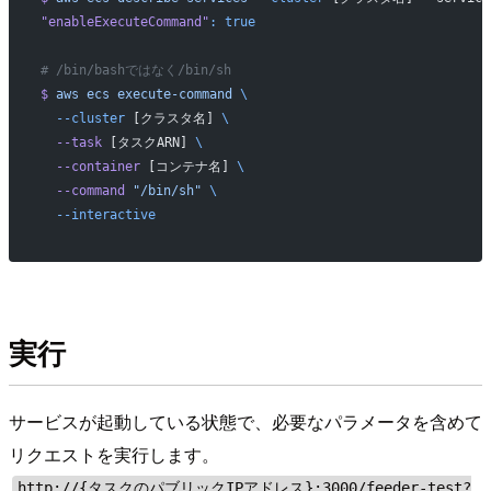
"enableExecuteCommand"
:
 true
# /bin/bashではなく/bin/sh
$
 aws
 ecs
 execute-command
 \
  --cluster
 [クラスタ名] 
\
  --task
 [タスクARN] 
\
  --container
 [コンテナ名] 
\
  --command
 "/bin/sh"
 \
  --interactive
実行
サービスが起動している状態で、必要なパラメータを含めて
リクエストを実行します。
http://{タスクのパブリックIPアドレス}:3000/feeder-test?