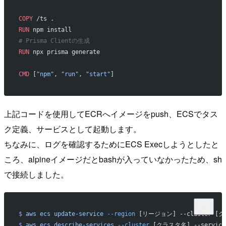
COPY
 /ts .
RUN
 npm install
# Prisma Clientの生成
RUN
 npx prisma generate
CMD
 [
"npm"
, 
"run"
, 
"start"
]
上記コードを使用してECRへイメージをpush、ECSでタス
ク定義、サービスとして起動します。
ちなみに、ログを確認するためにECS Execしようとしたと
ころ、alpineイメージだとbashが入っていなかったため、sh
で接続しました。
$
 aws
 ecs
 update-service
 --region
 [リージョン] --cluster [クラ
$
 aws
 ecs
 describe-services
 --cluster
 [クラスタ名] --servic