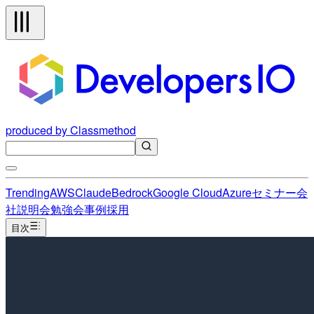
produced by Classmethod
Trending
AWS
Claude
Bedrock
Google Cloud
Azure
セミナー
会
社説明会
勉強会
事例
採用
目次