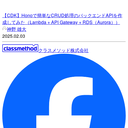
【CDK】Honoで簡単なCRUD処理のバックエンドAPIを作
成してみた（Lambda + API Gateway + RDS（Aurora））
神野 雄大
2025.02.03
クラスメソッド株式会社