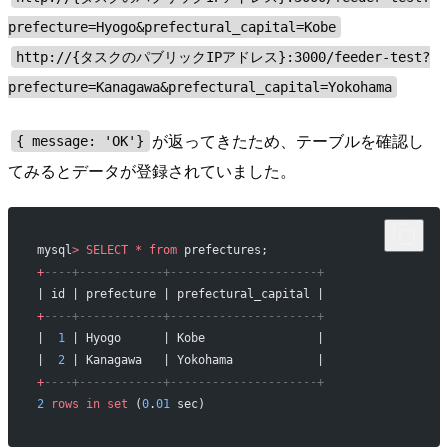
prefecture=Hyogo&prefectural_capital=Kobe
http://{タスクのパブリックIPアドレス}:3000/feeder-test?
prefecture=Kanagawa&prefectural_capital=Yokohama
が返ってきたため、テーブルを確認し
{ message: 'OK'}
てみるとデータが登録されていました。
mysql
>
 SELECT
 *
 from
 prefectures;
+
----+------------+---------------------+
| id | prefecture | prefectural_capital |
+
----+------------+---------------------+
|  
1
 | Hyogo      | Kobe                |
|  
2
 | Kanagawa   | Yokohama            |
+
----+------------+---------------------+
2
 rows
 in
 set
 (
0
.
01
 sec)