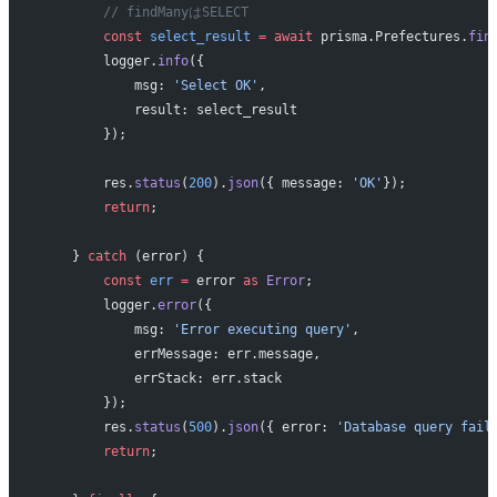
        // findManyはSELECT
        const
 select_result
 =
 await
 prisma.Prefectures.
fin
        logger.
info
({
            msg: 
'Select OK'
,
            result: select_result
        });
        res.
status
(
200
).
json
({ message: 
'OK'
});
        return
;
    } 
catch
 (error) {
        const
 err
 =
 error 
as
 Error
;
        logger.
error
({
            msg: 
'Error executing query'
,
            errMessage: err.message,
            errStack: err.stack
        });
        res.
status
(
500
).
json
({ error: 
'Database query fail
        return
;