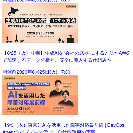
【8/25（火）札幌】生成AIを“会社の武器”にする方法〜AWS
で加速するデータ分析と、安全に導入する仕組み〜
開催前
2026年8月25日(火) 17:30
【9/3（木）東京】AIを活用した障害対応最前線 | DevOps
Agentライブデモで学ぶ、自律型運用の実践