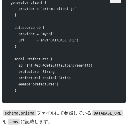
generator client {
    provider = "prisma-client-js"
  }
  datasource db {
    provider = "mysql"
    url      = env("DATABASE_URL")
  }
  model Prefectures {
    id  Int @id @default(autoincrement())
    prefecture  String
    prefectural_capital String
    @@map("prefectures")
  }
ファイルにて参照している
schema.prisma
DATABASE_URL
を
に記載します。
.env