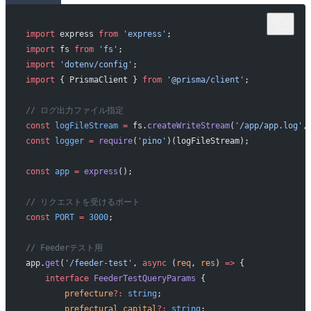
import
 express 
from
 'express'
;
import
 fs 
from
 'fs'
;
import
 'dotenv/config'
;
import
 { PrismaClient } 
from
 '@prisma/client'
;
// ログ出力ファイル指定
const
 logFileStream
 =
 fs.
createWriteStream
(
'/app/app.log'
,
const
 logger
 =
 require
(
'pino'
)(logFileStream);
const
 app
 =
 express
();
// リクエストを受けるポート
const
 PORT
 =
 3000
;
// Feederテスト用
app.
get
(
'/feeder-test'
, 
async
 (
req
, 
res
) 
=>
 {
    interface
 FeederTestQueryParams
 {
        prefecture
?:
 string
;
        prefectural_capital
?:
 string
;