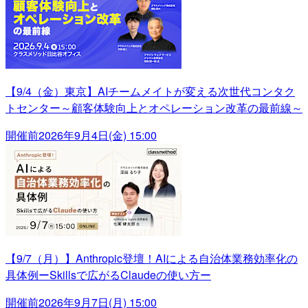
【9/4（金）東京】AIチームメイトが変える次世代コンタク
トセンター～顧客体験向上とオペレーション改革の最前線～
開催前
2026年9月4日(金) 15:00
【9/7（月）】Anthropic登壇！AIによる自治体業務効率化の
具体例ーSkillsで広がるClaudeの使い方ー
開催前
2026年9月7日(月) 15:00