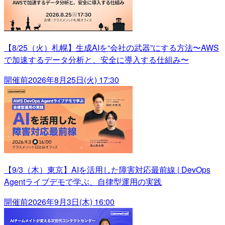
【8/25（火）札幌】生成AIを“会社の武器”にする方法〜AWS
で加速するデータ分析と、安全に導入する仕組み〜
開催前
2026年8月25日(火) 17:30
【9/3（木）東京】AIを活用した障害対応最前線 | DevOps
Agentライブデモで学ぶ、自律型運用の実践
開催前
2026年9月3日(木) 16:00