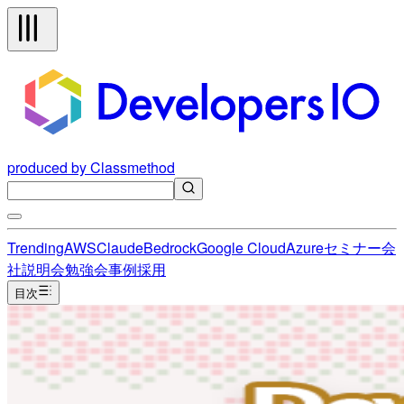
produced by Classmethod
Trending
AWS
Claude
Bedrock
Google Cloud
Azure
セミナー
会
社説明会
勉強会
事例
採用
目次