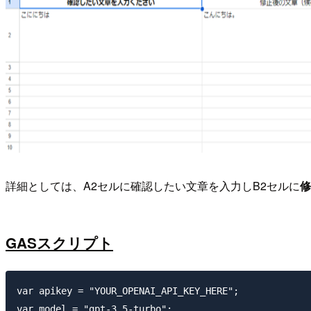
詳細としては、A2セルに確認したい文章を入力しB2セルに
修
GASスクリプト
var apikey = "YOUR_OPENAI_API_KEY_HERE";

var model = "gpt-3.5-turbo";
