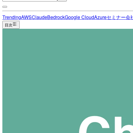
Trending
AWS
Claude
Bedrock
Google Cloud
Azure
セミナー
会
目次