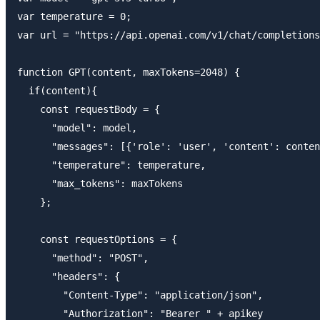
var temperature = 0;

var url = "https://api.openai.com/v1/chat/completions
function GPT(content, maxTokens=2048) {

  if(content){

    const requestBody = {

      "model": model,

      "messages": [{'role': 'user', 'content': conten
      "temperature": temperature,

      "max_tokens": maxTokens

    };

    const requestOptions = {

      "method": "POST",

      "headers": {

        "Content-Type": "application/json",

        "Authorization": "Bearer " + apikey
