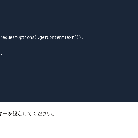
requestOptions).getContentText());

;

のAPIキーを設定してください。