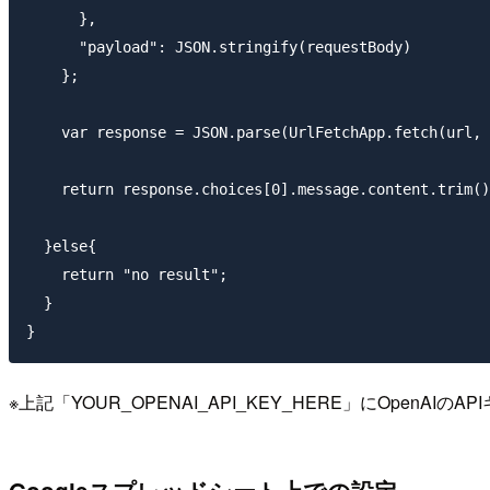
      },

      "payload": JSON.stringify(requestBody)

    };

    var response = JSON.parse(UrlFetchApp.fetch(url, 
    return response.choices[0].message.content.trim()
  }else{

    return "no result";

  }

※上記「YOUR_OPENAI_API_KEY_HERE」にOpenAI