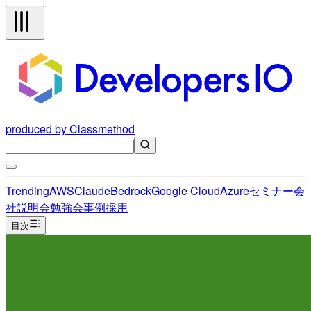
produced by Classmethod
Trending
AWS
Claude
Bedrock
Google Cloud
Azure
セミナー
会
社説明会
勉強会
事例
採用
目次