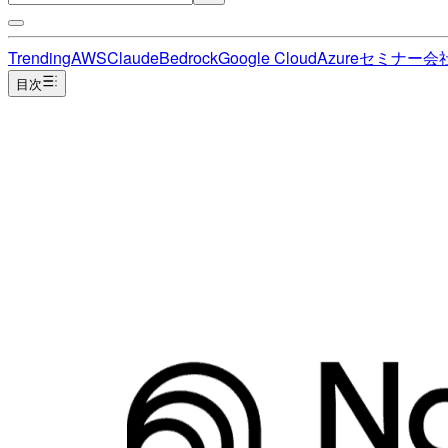
Trending
AWS
Claude
Bedrock
Google Cloud
Azure
セミナー
会
目次