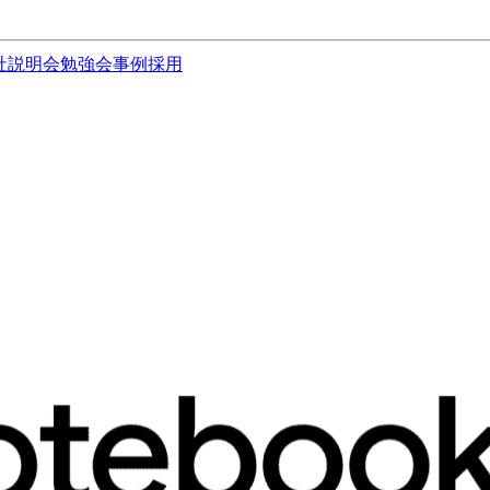
社説明会
勉強会
事例
採用