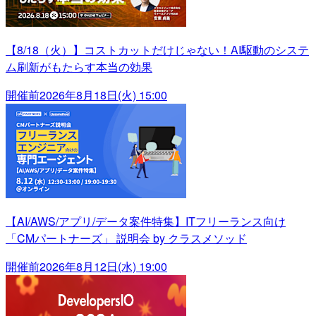
【8/18（火）】コストカットだけじゃない！AI駆動のシステ
ム刷新がもたらす本当の効果
開催前
2026年8月18日(火) 15:00
【AI/AWS/アプリ/データ案件特集】ITフリーランス向け
「CMパートナーズ」 説明会 by クラスメソッド
開催前
2026年8月12日(水) 19:00