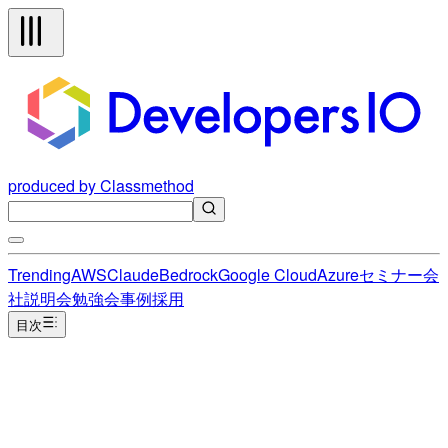
produced by Classmethod
Trending
AWS
Claude
Bedrock
Google Cloud
Azure
セミナー
会
社説明会
勉強会
事例
採用
目次