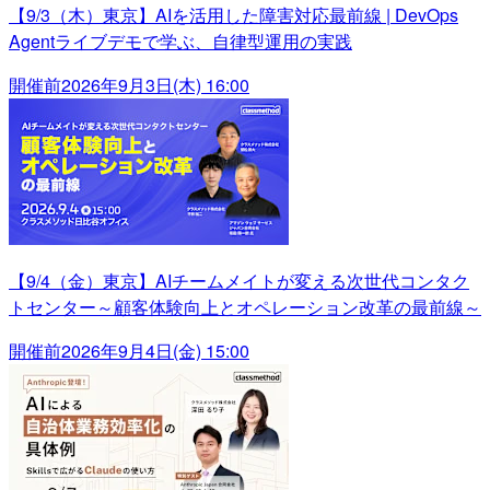
【9/3（木）東京】AIを活用した障害対応最前線 | DevOps
Agentライブデモで学ぶ、自律型運用の実践
開催前
2026年9月3日(木) 16:00
【9/4（金）東京】AIチームメイトが変える次世代コンタク
トセンター～顧客体験向上とオペレーション改革の最前線～
開催前
2026年9月4日(金) 15:00