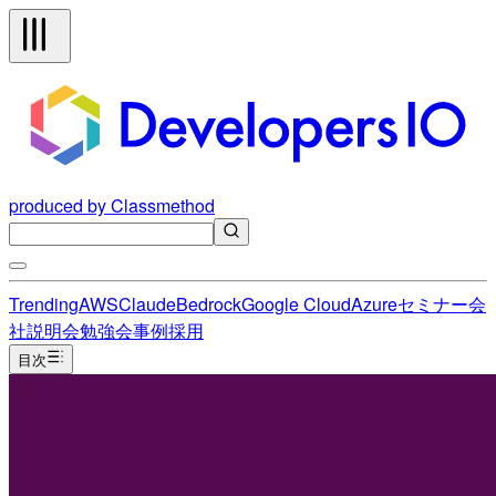
produced by Classmethod
Trending
AWS
Claude
Bedrock
Google Cloud
Azure
セミナー
会
社説明会
勉強会
事例
採用
目次