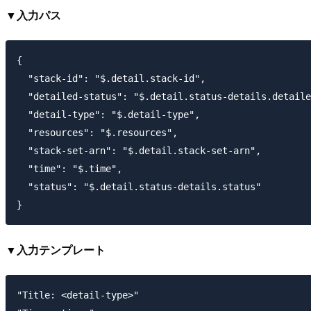
▼入力パス
{

  "stack-id": "$.detail.stack-id",

  "detailed-status": "$.detail.status-details.detaile
  "detail-type": "$.detail-type",

  "resources": "$.resources",

  "stack-set-arn": "$.detail.stack-set-arn",

  "time": "$.time",

  "status": "$.detail.status-details.status"

▼入力テンプレート
"Title: <detail-type>"
