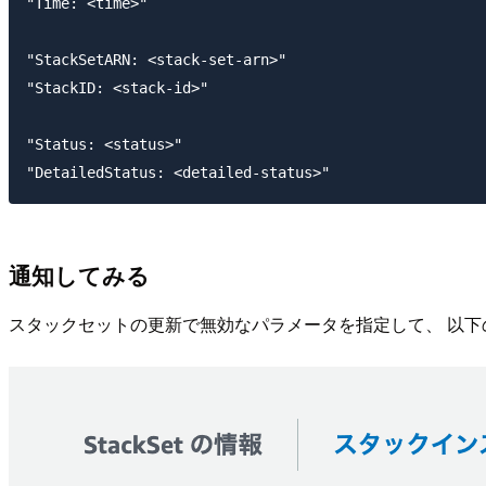
"Time: <time>"

"StackSetARN: <stack-set-arn>"

"StackID: <stack-id>"

"Status: <status>"

通知してみる
スタックセットの更新で無効なパラメータを指定して、 以