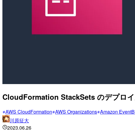
CloudFormation StackSets 
AWS CloudFormation
AWS Organizations
Amazon EventB
川原征大
2023.06.26