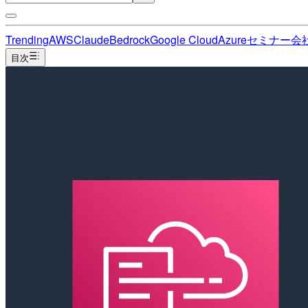
Trending
AWS
Claude
Bedrock
Google Cloud
Azure
セミナー
会
目次