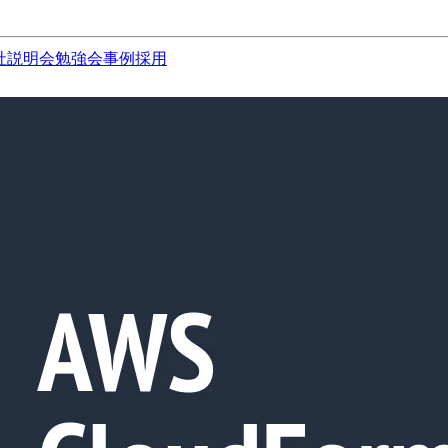
社説明会
勉強会
事例
採用