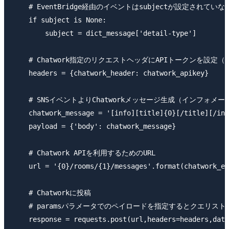
    # EventBridge経由のイベントはsubjectが設定されて
    if subject is None:

        subject = dict_message['detail-type']

    # Chatwork指定のリクエストヘッダにAPIトークンを設定
    headers = {chatwork_header: chatwork_apikey}

    # SNSイベントよりChatworkメッセージ生成（インフォメ
    chatwork_message = '[info][title]{0}[/title][/inf
    payload = {'body': chatwork_message}

    # Chatwork APIを利用するためのURL

    url = '{0}/rooms/{1}/messages'.format(chatwork_en
    # Chatworkに投稿

    # paramsパラメータでのペイロードを指定するとクエリストリン
    response = requests.post(url,headers=headers,data