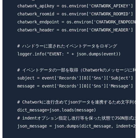
    chatwork_apikey = os.environ['CHATWORK_APIKEY
    chatwork_roomid = os.environ['CHATWORK_ROOMI
    chatwork_endpoint = os.environ['CHATWORK_EN
    chatwork_header = os.environ['CHATWORK_HEA
    # ハンドラーに渡されたイベントデータをロギング

    logger.info("EVENT: " + json.dumps(event))

    # イベントデータの一部を取得（Chatworkのメッセージに利
    subject = event['Records'][0]['Sns']['Subject']

    message = event['Records'][0]['Sns']['Message']

    # Chatworkに改行含めてjsonデータを連携するため文字列
    dict_message=json.loads(message)

    # indentオプション指定し改行等を保った状態でJSON形式に
    json_message = json.dumps(dict_message, indent=2)
