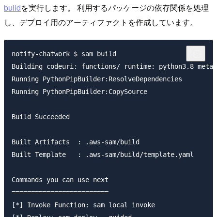
build
を実行します。 利用するパッケージの依存関係を処理
し、デプロイ用のアーティファクトを作成しています。
notify-chatwork $ sam build

Building codeuri: functions/ runtime: python3.8 metad
Running PythonPipBuilder:ResolveDependencies

Running PythonPipBuilder:CopySource

Build Succeeded

Built Artifacts  : .aws-sam/build

Built Template   : .aws-sam/build/template.yaml

Commands you can use next

=========================

[*] Invoke Function: sam local invoke
