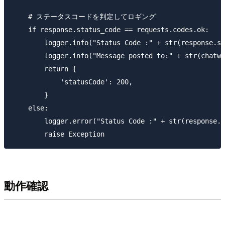
    # ステータスコードを判定してロギング

    if response.status_code == requests.codes.ok:

        logger.info("Status Code :" + str(response.st
        logger.info("Message posted to:" + str(chatwo
        return {

            'statusCode': 200,

        }

    else:

        logger.error("Status Code :" + str(response.s
動作確認