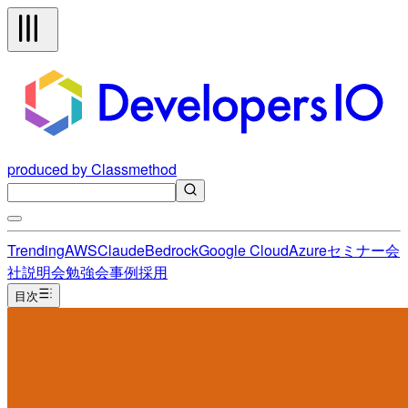
produced by Classmethod
Trending
AWS
Claude
Bedrock
Google Cloud
Azure
セミナー
会
社説明会
勉強会
事例
採用
目次