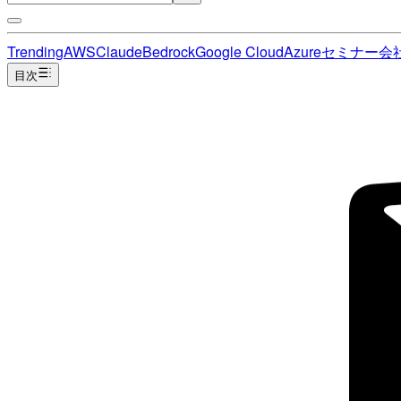
Trending
AWS
Claude
Bedrock
Google Cloud
Azure
セミナー
会
目次