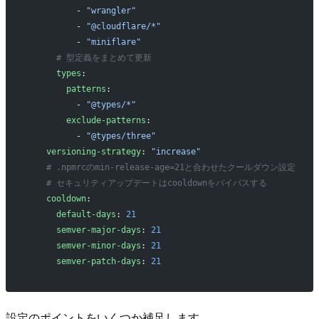
          - 
"wrangler"
          - 
"@cloudflare/*"
          - 
"miniflare"
      # 型定義をまとめて更新
      types
:
        patterns
:
          - 
"@types/*"
        exclude-patterns
:
          - 
"@types/three"
    versioning-strategy
: 
"increase"
    # .npmrcのmin-release-age=21と合わせたクールダウン設定
    # セキュリティアップデートはcooldownをバイパスする
    cooldown
:
      default-days
: 
21
      semver-major-days
: 
21
      semver-minor-days
: 
21
      semver-patch-days
: 
21
設定のポイントをいくつか補足します。