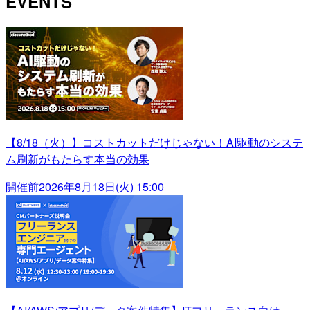
EVENTS
【8/18（火）】コストカットだけじゃない！AI駆動のシステ
ム刷新がもたらす本当の効果
開催前
2026年8月18日(火) 15:00