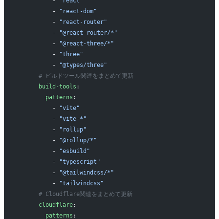
          - 
"react"
          - 
"react-dom"
          - 
"react-router"
          - 
"@react-router/*"
          - 
"@react-three/*"
          - 
"three"
          - 
"@types/three"
      # ビルドツール関連をまとめて更新
      build-tools
:
        patterns
:
          - 
"vite"
          - 
"vite-*"
          - 
"rollup"
          - 
"@rollup/*"
          - 
"esbuild"
          - 
"typescript"
          - 
"@tailwindcss/*"
          - 
"tailwindcss"
      # Cloudflare関連をまとめて更新
      cloudflare
:
        patterns
: