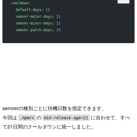
cooldown
:
  default-days
: 
21
  semver-major-days
: 
21
  semver-minor-days
: 
21
  semver-patch-days
: 
21
semverの種別ごとに待機日数を指定できます。
今回は
の
に合わせて、すべ
.npmrc
min-release-age=21
て21日間のクールダウンに統一しました。