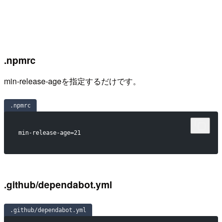
.npmrc
min-release-ageを指定するだけです。
.npmrc
min-release-age=21
.github/dependabot.yml
.github/dependabot.yml