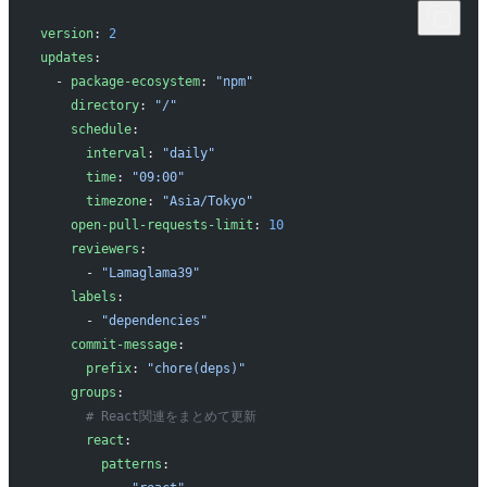
version
: 
2
updates
:
  - 
package-ecosystem
: 
"npm"
    directory
: 
"/"
    schedule
:
      interval
: 
"daily"
      time
: 
"09:00"
      timezone
: 
"Asia/Tokyo"
    open-pull-requests-limit
: 
10
    reviewers
:
      - 
"Lamaglama39"
    labels
:
      - 
"dependencies"
    commit-message
:
      prefix
: 
"chore(deps)"
    groups
:
      # React関連をまとめて更新
      react
:
        patterns
: