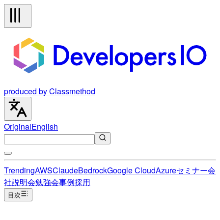
produced by Classmethod
Original
English
Trending
AWS
Claude
Bedrock
Google Cloud
Azure
セミナー
会
社説明会
勉強会
事例
採用
目次