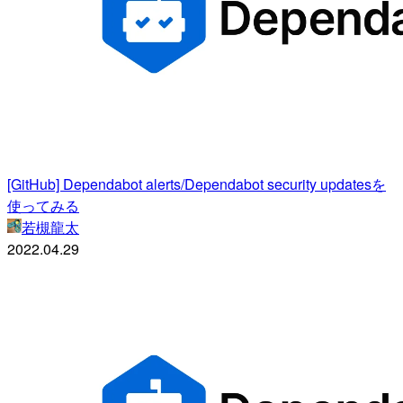
[GitHub] Dependabot alerts/Dependabot security updatesを
使ってみる
若槻龍太
2022.04.29