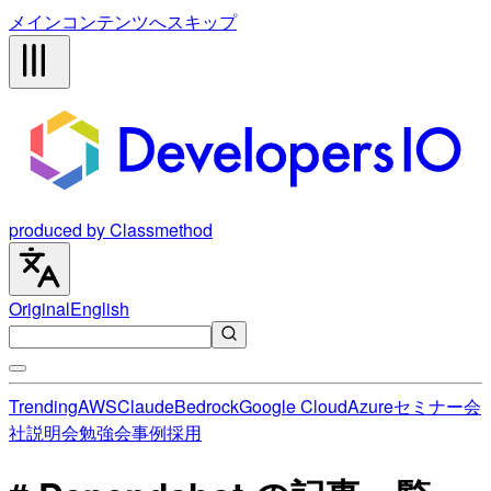
メインコンテンツへスキップ
produced by Classmethod
Original
English
Trending
AWS
Claude
Bedrock
Google Cloud
Azure
セミナー
会
社説明会
勉強会
事例
採用