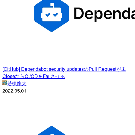
[GitHub] Dependabot security updatesのPull Requestが未
CloseならCI/CDをFailさせる
若槻龍太
2022.05.01