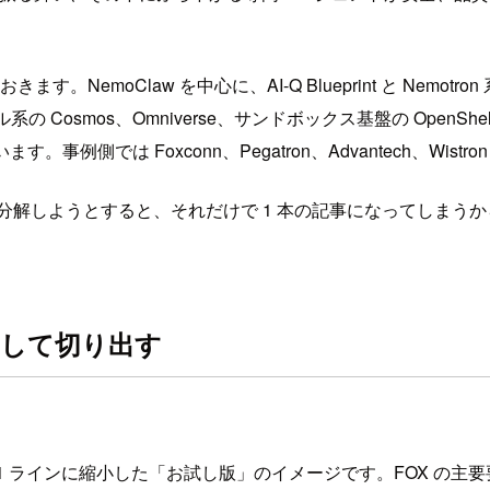
。NemoClaw を中心に、AI-Q Blueprint と Nemo
ル系の Cosmos、Omniverse、サンドボックス基盤の OpenS
。事例側では Foxconn、Pegatron、Advantech、Wist
を分解しようとすると、それだけで 1 本の記事になってしま
 として切り出す
それを 1 ラインに縮小した「お試し版」のイメージです。FOX 