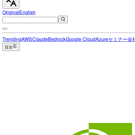
Original
English
Trending
AWS
Claude
Bedrock
Google Cloud
Azure
セミナー
会
目次