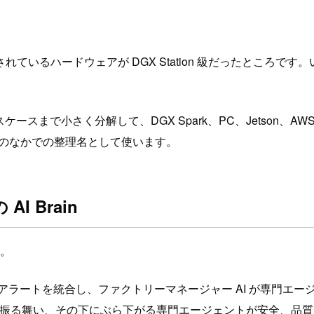
ハードウェアが DGX Station 級だったところです。いきな
スケースまで小さく分解して、DGX Spark、PC、Jetson、A
の記事のなかでの整理名として使います。
AI Brain
す。
用アラートを統合し、ファクトリーマネージャー AI が専門エ
して振る舞い、その下にぶら下がる専門エージェントが安全、品