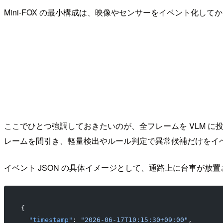
Mini-FOX の最小構成は、映像やセンサーをイベント化して
ここでひとつ強調しておきたいのが、全フレームを VLM に
レームを間引き、軽量検出やルール判定で異常候補だけをイベン
イベント JSON の具体イメージとして、通路上に台車が放置さ
{
  "timestamp"
: 
"2026-06-17T10:15:30+09:00"
,