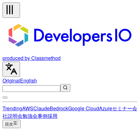
produced by Classmethod
Original
English
Trending
AWS
Claude
Bedrock
Google Cloud
Azure
セミナー
会
社説明会
勉強会
事例
採用
目次