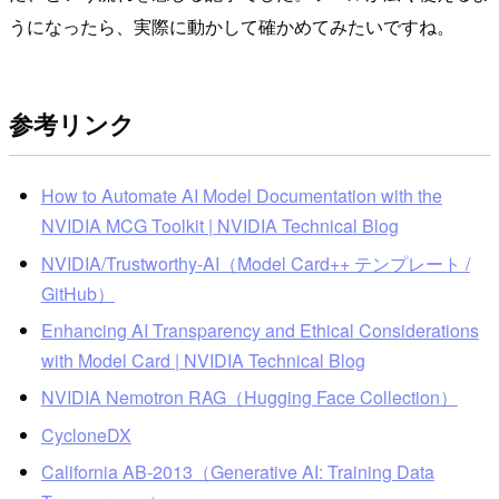
うになったら、実際に動かして確かめてみたいですね。
参考リンク
How to Automate AI Model Documentation with the
NVIDIA MCG Toolkit | NVIDIA Technical Blog
NVIDIA/Trustworthy-AI（Model Card++ テンプレート /
GitHub）
Enhancing AI Transparency and Ethical Considerations
with Model Card | NVIDIA Technical Blog
NVIDIA Nemotron RAG（Hugging Face Collection）
CycloneDX
California AB-2013（Generative AI: Training Data