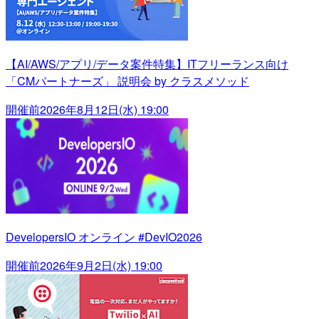
【AI/AWS/アプリ/データ案件特集】ITフリーランス向け
「CMパートナーズ」 説明会 by クラスメソッド
開催前
2026年8月12日(水) 19:00
DevelopersIO オンライン #DevIO2026
開催前
2026年9月2日(水) 19:00