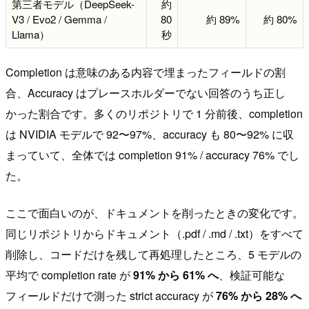
第三者モデル（DeepSeek-
約
V3 / Evo2 / Gemma /
80
約 89%
約 80%
Llama）
秒
Completion は意味のある内容で埋まったフィールドの割
合、Accuracy はプレースホルダーでない回答のうち正し
かった割合です。多くのリポジトリで 1 分前後、completion
は NVIDIA モデルで 92〜97%、accuracy も 80〜92% に収
まっていて、全体では completion 91% / accuracy 76% でし
た。
ここで面白いのが、ドキュメントを削ったときの変化です。
同じリポジトリからドキュメント（.pdf / .md / .txt）をすべて
削除し、コードだけを残して再処理したところ、5 モデルの
平均で completion rate が
91% から 61% へ
、検証可能な
フィールドだけで測った strict accuracy が
76% から 28% へ