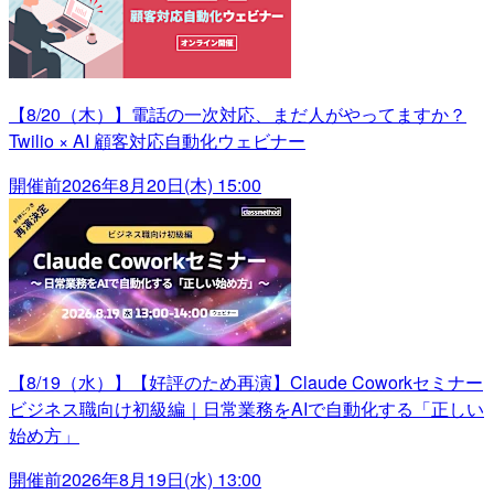
【8/20（木）】電話の一次対応、まだ人がやってますか？
Twilio × AI 顧客対応自動化ウェビナー
開催前
2026年8月20日(木) 15:00
【8/19（水）】【好評のため再演】Claude Coworkセミナー
ビジネス職向け初級編｜日常業務をAIで自動化する「正しい
始め方」
開催前
2026年8月19日(水) 13:00