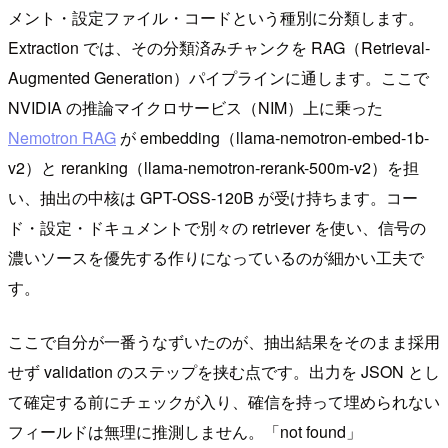
メント・設定ファイル・コードという種別に分類します。
Extraction では、その分類済みチャンクを RAG（Retrieval-
Augmented Generation）パイプラインに通します。ここで
NVIDIA の推論マイクロサービス（NIM）上に乗った
Nemotron RAG
が embedding（llama-nemotron-embed-1b-
v2）と reranking（llama-nemotron-rerank-500m-v2）を担
い、抽出の中核は GPT-OSS-120B が受け持ちます。コー
ド・設定・ドキュメントで別々の retriever を使い、信号の
濃いソースを優先する作りになっているのが細かい工夫で
す。
ここで自分が一番うなずいたのが、抽出結果をそのまま採用
せず validation のステップを挟む点です。出力を JSON とし
て確定する前にチェックが入り、確信を持って埋められない
フィールドは無理に推測しません。「not found」