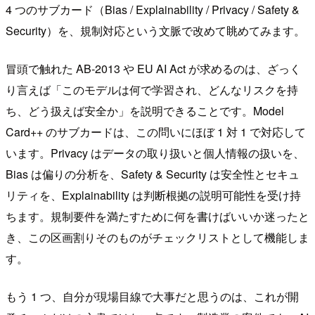
4 つのサブカード（Bias / Explainability / Privacy / Safety &
Security）を、規制対応という文脈で改めて眺めてみます。
冒頭で触れた AB-2013 や EU AI Act が求めるのは、ざっく
り言えば「このモデルは何で学習され、どんなリスクを持
ち、どう扱えば安全か」を説明できることです。Model
Card++ のサブカードは、この問いにほぼ 1 対 1 で対応して
います。Privacy はデータの取り扱いと個人情報の扱いを、
Bias は偏りの分析を、Safety & Security は安全性とセキュ
リティを、Explainability は判断根拠の説明可能性を受け持
ちます。規制要件を満たすために何を書けばいいか迷ったと
き、この区画割りそのものがチェックリストとして機能しま
す。
もう 1 つ、自分が現場目線で大事だと思うのは、これが開