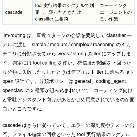
tool 実行結果のシグナルで判
コーディング
cascade
定し、迷ったときだけ
エージェントの
classifier に相談
長い作業
llm-routing は、直近 4 ターンの会話を要約して classifier モ
デルに渡し、simple / medium / complex / reasoning の 4 カ
テゴリに分類させてから weak / strong の tier にマップしま
す。判定には tool calling を使い、確信度が閾値を下回った
り分類に失敗したりしたときはデフォルト tier に落ちる fail-
open 設計です。分類ポリシーは general、coding_agent、
openclaw の 3 種類が組み込まれていて、コーディング向け
と常駐アシスタント向けがあらかじめ用意されているのが面
白いところですね。
cascade はさらに凝っていて、エラーの深刻度やテストの合
否、ファイル編集の回数といった tool 実行結果のシグナル