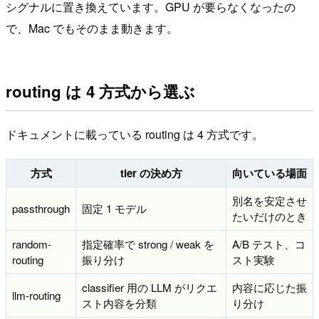
シグナルに置き換えています。GPU が要らなくなったの
で、Mac でもそのまま動きます。
routing は 4 方式から選ぶ
ドキュメントに載っている routing は 4 方式です。
方式
tier の決め方
向いている場面
別名を安定させ
passthrough
固定 1 モデル
たいだけのとき
random-
指定確率で strong / weak を
A/B テスト、コ
routing
振り分け
スト実験
classifier 用の LLM がリクエ
内容に応じた振
llm-routing
スト内容を分類
り分け