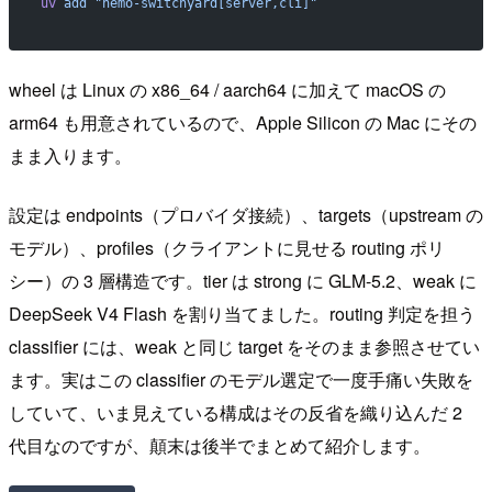
uv
 add
 "nemo-switchyard[server,cli]"
wheel は Linux の x86_64 / aarch64 に加えて macOS の
arm64 も用意されているので、Apple Silicon の Mac にその
まま入ります。
設定は endpoints（プロバイダ接続）、targets（upstream の
モデル）、profiles（クライアントに見せる routing ポリ
シー）の 3 層構造です。tier は strong に GLM-5.2、weak に
DeepSeek V4 Flash を割り当てました。routing 判定を担う
classifier には、weak と同じ target をそのまま参照させてい
ます。実はこの classifier のモデル選定で一度手痛い失敗を
していて、いま見えている構成はその反省を織り込んだ 2
代目なのですが、顛末は後半でまとめて紹介します。