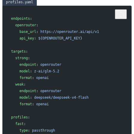
profiles.yaml
endpoints
:
  openrouter
:
    base_url
: 
https://openrouter.ai/api/v1
    api_key
: 
${OPENROUTER_API_KEY}
targets
:
  strong
:
    endpoint
: 
openrouter
    model
: 
z-ai/glm-5.2
    format
: 
openai
  weak
:
    endpoint
: 
openrouter
    model
: 
deepseek/deepseek-v4-flash
    format
: 
openai
profiles
:
  fast
:
    type
: 
passthrough