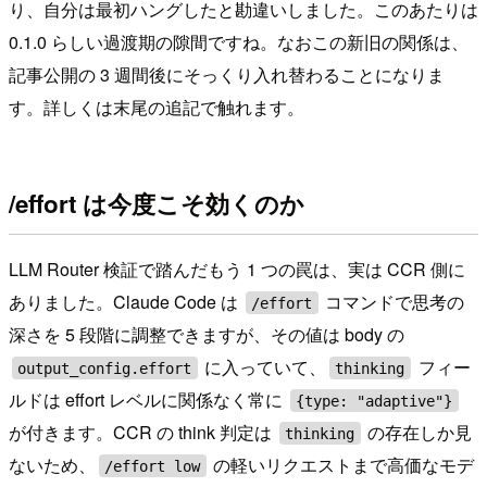
り、自分は最初ハングしたと勘違いしました。このあたりは
0.1.0 らしい過渡期の隙間ですね。なおこの新旧の関係は、
記事公開の 3 週間後にそっくり入れ替わることになりま
す。詳しくは末尾の追記で触れます。
/effort は今度こそ効くのか
LLM Router 検証で踏んだもう 1 つの罠は、実は CCR 側に
ありました。Claude Code は
コマンドで思考の
/effort
深さを 5 段階に調整できますが、その値は body の
に入っていて、
フィー
output_config.effort
thinking
ルドは effort レベルに関係なく常に
{type: "adaptive"}
が付きます。CCR の think 判定は
の存在しか見
thinking
ないため、
の軽いリクエストまで高価なモデ
/effort low