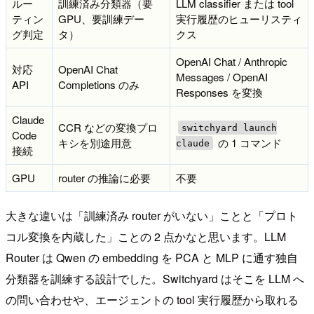
ルー
訓練済み分類器（要
LLM classifier または tool
ティン
GPU、要訓練デー
実行履歴のヒューリスティ
グ判定
タ）
クス
OpenAI Chat / Anthropic
対応
OpenAI Chat
Messages / OpenAI
API
Completions のみ
Responses を変換
Claude
CCR などの変換プロ
switchyard launch
Code
キシを別途用意
の 1 コマンド
claude
接続
GPU
router の推論に必要
不要
大きな違いは「訓練済み router がいない」ことと「プロト
コル変換を内蔵した」ことの 2 点かなと思います。LLM
Router は Qwen の embedding を PCA と MLP に通す独自
分類器を訓練する設計でした。Switchyard はそこを LLM へ
の問い合わせや、エージェントの tool 実行履歴から取れる