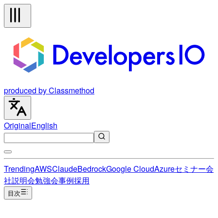
produced by Classmethod
Original
English
Trending
AWS
Claude
Bedrock
Google Cloud
Azure
セミナー
会
社説明会
勉強会
事例
採用
目次