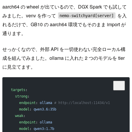
aarch64 の wheel が出ているので、DGX Spark でも試して
みました。venv を作って
を入
nemo-switchyard[server]
れるだけで、GB10 の aarch64 環境でもそのまま import が
通ります。
せっかくなので、外部 API を一切使わない完全ローカル構
成を組んでみました。ollama に入れた 2 つのモデルを tier
に見立てます。
targets
:
  strong
:
    endpoint
: 
ollama
 # http://localhost:11434/v1
    model
: 
qwen3.6:35b
  weak
:
    endpoint
: 
ollama
    model
: 
qwen3:1.7b