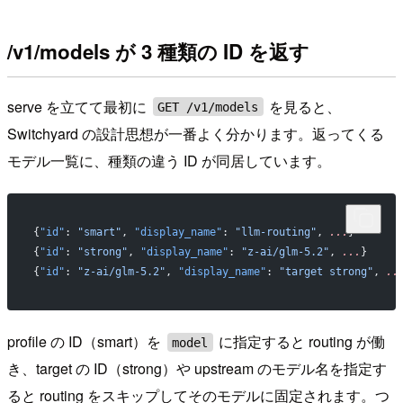
/v1/models が 3 種類の ID を返す
serve を立てて最初に
を見ると、
GET /v1/models
Switchyard の設計思想が一番よく分かります。返ってくる
モデル一覧に、種類の違う ID が同居しています。
{
"id"
: 
"smart"
, 
"display_name"
: 
"llm-routing"
, 
...
}
{
"id"
: 
"strong"
, 
"display_name"
: 
"z-ai/glm-5.2"
, 
...
}
{
"id"
: 
"z-ai/glm-5.2"
, 
"display_name"
: 
"target strong"
, 
..
profile の ID（smart）を
に指定すると routing が働
model
き、target の ID（strong）や upstream のモデル名を指定す
ると routing をスキップしてそのモデルに固定されます。つ