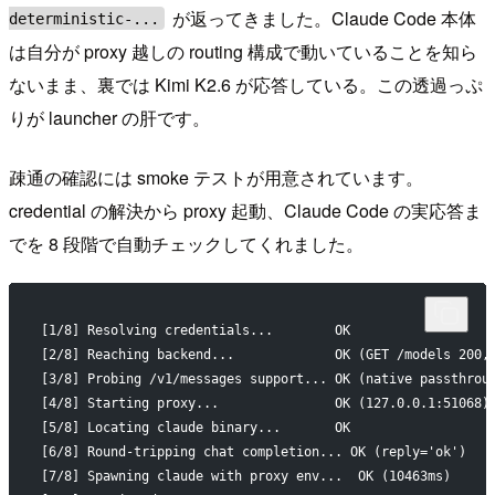
が返ってきました。Claude Code 本体
deterministic-...
は自分が proxy 越しの routing 構成で動いていることを知ら
ないまま、裏では Kimi K2.6 が応答している。この透過っぷ
りが launcher の肝です。
疎通の確認には smoke テストが用意されています。
credential の解決から proxy 起動、Claude Code の実応答ま
でを 8 段階で自動チェックしてくれました。
[1/8] Resolving credentials...        OK
[2/8] Reaching backend...             OK (GET /models 200,
[3/8] Probing /v1/messages support... OK (native passthrou
[4/8] Starting proxy...               OK (127.0.0.1:51068)
[5/8] Locating claude binary...       OK
[6/8] Round-tripping chat completion... OK (reply='ok')
[7/8] Spawning claude with proxy env...  OK (10463ms)