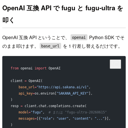
OpenAI 互換 API で fugu と fugu-ultra を
叩く
OpenAI 互換 API ということで、
Python SDK でそ
openai
のまま叩けます。
を 1 行差し替えるだけです。
base_url
from
 openai 
import
 OpenAI
client 
=
 OpenAI(
    base_url
=
"https://api.sakana.ai/v1"
,
    api_key
=
os.environ[
"SAKANA_API_KEY"
],
)
resp 
=
 client.chat.completions.create(
    model
=
"fugu"
,  
# または "fugu-ultra-20260615"
    messages
=
[{
"role"
: 
"user"
, 
"content"
: 
"..."
}],
)