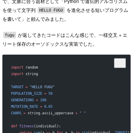
で、文脈に合う題材として「Python で遺伝的アルゴリズム
を使って文字列
を進化させる短いプログラム
HELLO FUGU
を書いて」と頼んでみました。
が返してきたコードはこんな感じで、一様交叉 + エ
fugu
リート保存のオーソドックスな実装でした。
import
 random
import
 string
TARGET
 =
 "HELLO FUGU"
POPULATION_SIZE
 =
 50
GENERATIONS
 =
 100
MUTATION_RATE
 =
 0.05
CHARS
 =
 string.ascii_uppercase 
+
 " "
def
 fitness
(individual):
    return
 sum
(a 
==
 b 
for
 a, b 
in
 zip
(individual, 
TARGET
))