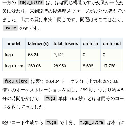
一方の
は、ほぼ同じ構造ですが交叉が一点交
fugu_ultra
叉に変わり、未到達時の後処理メッセージがひとつ増えてい
ました。出力の質は事実上同じです。問題はそこではなく、
の値です。
usage
model
latency (s)
total_tokens
orch_in
orch_out
fugu
55.24
2,141
0
0
fugu_ultra
269.06
28,950
8,636
17,768
は裏で 26,404 トークン分（出力本体の 8.8
fugu_ultra
倍）のオーケストレーションを回し、269 秒、つまり約 4.5
分の時間をかけて、
単体（55 秒）とほぼ同等のコー
fugu
ドを返してきました。
軽いコード生成なら
で十分、
は本当に
fugu
fugu_ultra