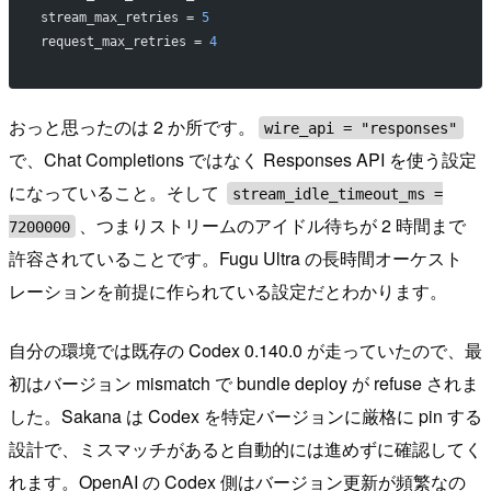
stream_max_retries = 
5
request_max_retries = 
4
おっと思ったのは 2 か所です。
wire_api = "responses"
で、Chat Completions ではなく Responses API を使う設定
になっていること。そして
stream_idle_timeout_ms =
、つまりストリームのアイドル待ちが 2 時間まで
7200000
許容されていることです。Fugu Ultra の長時間オーケスト
レーションを前提に作られている設定だとわかります。
自分の環境では既存の Codex 0.140.0 が走っていたので、最
初はバージョン mismatch で bundle deploy が refuse されま
した。Sakana は Codex を特定バージョンに厳格に pin する
設計で、ミスマッチがあると自動的には進めずに確認してく
れます。OpenAI の Codex 側はバージョン更新が頻繁なの