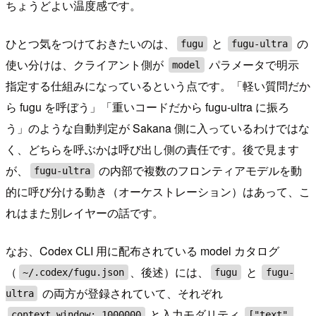
ちょうどよい温度感です。
ひとつ気をつけておきたいのは、
と
の
fugu
fugu-ultra
使い分けは、クライアント側が
パラメータで明示
model
指定する仕組みになっているという点です。「軽い質問だか
ら fugu を呼ぼう」「重いコードだから fugu-ultra に振ろ
う」のような自動判定が Sakana 側に入っているわけではな
く、どちらを呼ぶかは呼び出し側の責任です。後で見ます
が、
の内部で複数のフロンティアモデルを動
fugu-ultra
的に呼び分ける動き（オーケストレーション）はあって、こ
れはまた別レイヤーの話です。
なお、Codex CLI 用に配布されている model カタログ
（
、後述）には、
と
~/.codex/fugu.json
fugu
fugu-
の両方が登録されていて、それぞれ
ultra
と入力モダリティ
context_window: 1000000
["text",