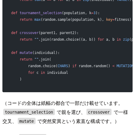
def
 tournament_selection
(population, k
=
3
):
    return
 max
(random.sample(population, k), 
key
=
fitness)
def
 crossover
(parent1, parent2):
    return
 ""
.join(random.choice((a, b)) 
for
 a, b 
in
 zip
(p
def
 mutate
(individual):
    return
 ""
.join(
        random.choice(
CHARS
) 
if
 random.random() 
<
 MUTATION
        for
 c 
in
 individual
    )
（コードの全体は紙幅の都合で一部だけ載せています。
で親を選び、
で一様
tournament_selection
crossover
交叉、
で突然変異という素直な構成です。）
mutate