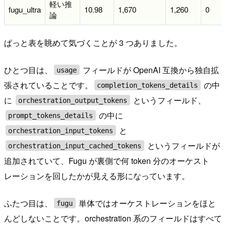
軽い推
fugu_ultra
10.98
1,670
1,260
0
論
ぱっと表を眺めて気づくことが 3 つありました。
ひとつ目は、
フィールドが OpenAI 互換から独自拡
usage
張されていることです。
の中
completion_tokens_details
に
というフィールド、
orchestration_output_tokens
の中に
prompt_tokens_details
と
orchestration_input_tokens
というフィールドが
orchestration_input_cached_tokens
追加されていて、Fugu が裏側で何 token 分のオーケスト
レーションを回したかが見える形になっています。
ふたつ目は、
単体ではオーケストレーションをほと
fugu
んどしないことです。orchestration 系のフィールドはすべて