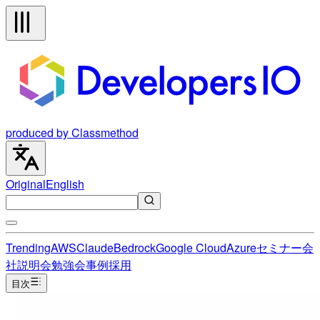
produced by Classmethod
Original
English
Trending
AWS
Claude
Bedrock
Google Cloud
Azure
セミナー
会
社説明会
勉強会
事例
採用
目次