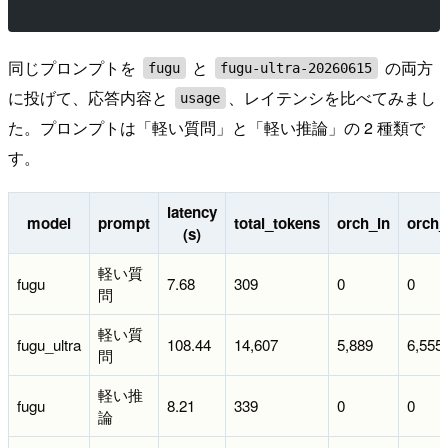
同じプロンプトを
と
の両方
fugu
fugu-ultra-20260615
に投げて、応答内容と
、レイテンシを比べてみまし
usage
た。プロンプトは「軽い質問」と「軽い推論」の 2 種類で
す。
latency
model
prompt
total_tokens
orch_in
orch_
(s)
軽い質
fugu
7.68
309
0
0
問
軽い質
fugu_ultra
108.44
14,607
5,889
6,555
問
軽い推
fugu
8.21
339
0
0
論