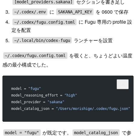
セクションを書き足し
[model_providers.sakana]
に
を 0600 で保存
~/.codex/.env
SAKANA_API_KEY
に Fugu 専用の profile 設
~/.codex/fugu.config.toml
定を配置
ランチャーを設置
~/.local/bin/codex-fugu
を覗くと、ちょうどよい温度
~/.codex/fugu.config.toml
感の最小構成でした。
model = 
"fugu"
model_reasoning_effort = 
"high"
model_provider = 
"sakana"
model_catalog_json = 
"/Users/morishige/.codex/fugu.json"
が既定です。
で参
model = "fugu"
model_catalog_json