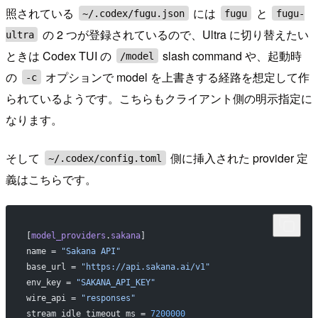
照されている
には
と
~/.codex/fugu.json
fugu
fugu-
の 2 つが登録されているので、Ultra に切り替えたい
ultra
ときは Codex TUI の
slash command や、起動時
/model
の
オプションで model を上書きする経路を想定して作
-c
られているようです。こちらもクライアント側の明示指定に
なります。
そして
側に挿入された provider 定
~/.codex/config.toml
義はこちらです。
[
model_providers
.
sakana
]
name = 
"Sakana API"
base_url = 
"https://api.sakana.ai/v1"
env_key = 
"SAKANA_API_KEY"
wire_api = 
"responses"
stream_idle_timeout_ms = 
7200000