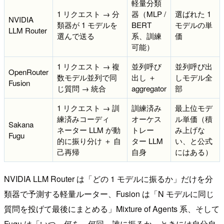
軽量分類
1 リクエスト → 分
器（MLP /
選ばれた 1
NVIDIA
類器が 1 モデルを
BERT
モデルの単
LLM Router
選んで送る
系、訓練
価
可能）
1 リクエスト → 複
並列呼び
並列呼び出
OpenRouter
数モデル並列で同
出し ＋
しモデル全
Fusion
じ質問 → 統合
aggregator
部
1 リクエスト → 訓
訓練済み
最上位モデ
練済みコーディ
オーケス
ル単価（積
Sakana
ネーター LLM が動
トレー
み上げな
Fugu
的に振り分け ＋ 自
ター LLM
い、と公式
己再帰
自身
にはある）
NVIDIA LLM Router は「どの 1 モデルに振るか」だけを分
類器で予測する軽量ルーター、Fusion は「N モデルに同じ
質問を投げて最後にまとめる」Mixture of Agents 系、そして
Fugu は「いつ、何を、何回、誰に振るか、ときには自分自