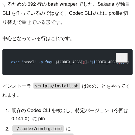
するための 392 行の bash wrapper でした。Sakana が独自
CLI を作っているのではなく、Codex CLI の上に profile 切
り替えで乗せている形です。
中心となっている行はこれです。
exec
 "
$real
"
 -p
 fugu
 ${CODEX_ARGS[
@
]+
"${
CODEX_ARGS
[
@
]}"
}
インストーラ
は次のことをやってく
scripts/install.sh
れます。
既存の Codex CLI を検出し、特定バージョン（今回は
0.141.0）に pin
に
~/.codex/config.toml