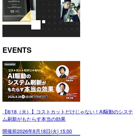
EVENTS
【8/18（火）】コストカットだけじゃない！AI駆動のシステ
ム刷新がもたらす本当の効果
開催前
2026年8月18日(火) 15:00