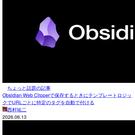
ちょっと話題の記事
Obsidian Web Clipperで保存するときにテンプレートロジッ
クでURLごとに特定のタグを自動で付ける
西村祐二
2026.06.13