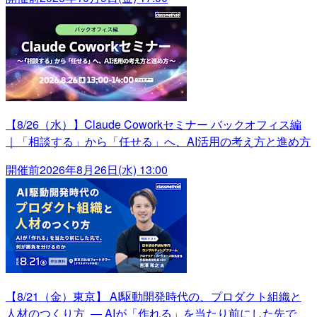
【8/26（水）】Claude Coworkセミナー バックオフィス編
｜「相談する」から「任せる」へ、AI活用の考え方と進め方
開催前
2026年8月26日(水) 13:00
【8/21（金）東京】 AI駆動開発時代の、プロダクト組織と
人材のつくり方 ― AIが「作れる」を当たり前にした先で、