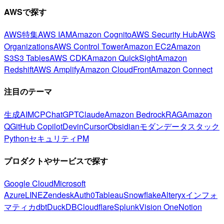
AWSで探す
AWS特集
AWS IAM
Amazon Cognito
AWS Security Hub
AWS
Organizations
AWS Control Tower
Amazon EC2
Amazon
S3
S3 Tables
AWS CDK
Amazon QuickSight
Amazon
Redshift
AWS Amplify
Amazon CloudFront
Amazon Connect
注目のテーマ
生成AI
MCP
ChatGPT
Claude
Amazon Bedrock
RAG
Amazon
Q
GitHub Copilot
Devin
Cursor
Obsidian
モダンデータスタック
Python
セキュリティ
PM
プロダクトやサービスで探す
Google Cloud
Microsoft
Azure
LINE
Zendesk
Auth0
Tableau
Snowflake
Alteryx
インフォ
マティカ
dbt
DuckDB
Cloudflare
Splunk
Vision One
Notion