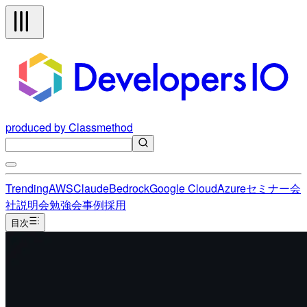
produced by Classmethod
Trending
AWS
Claude
Bedrock
Google Cloud
Azure
セミナー
会
社説明会
勉強会
事例
採用
目次