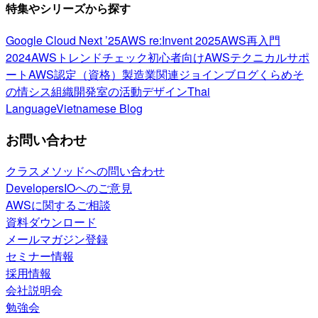
特集やシリーズから探す
Google Cloud Next ’25
AWS re:Invent 2025
AWS再入門
2024
AWSトレンドチェック
初心者向け
AWSテクニカルサポ
ート
AWS認定（資格）
製造業関連
ジョインブログ
くらめそ
の情シス
組織開発室の活動
デザイン
Thai
Language
Vietnamese Blog
お問い合わせ
クラスメソッドへの問い合わせ
DevelopersIOへのご意見
AWSに関するご相談
資料ダウンロード
メールマガジン登録
セミナー情報
採用情報
会社説明会
勉強会