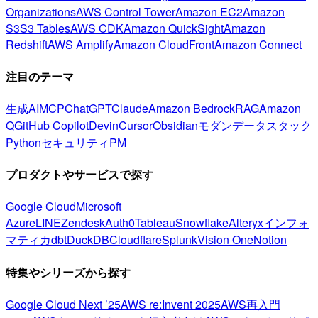
Organizations
AWS Control Tower
Amazon EC2
Amazon
S3
S3 Tables
AWS CDK
Amazon QuickSight
Amazon
Redshift
AWS Amplify
Amazon CloudFront
Amazon Connect
注目のテーマ
生成AI
MCP
ChatGPT
Claude
Amazon Bedrock
RAG
Amazon
Q
GitHub Copilot
Devin
Cursor
Obsidian
モダンデータスタック
Python
セキュリティ
PM
プロダクトやサービスで探す
Google Cloud
Microsoft
Azure
LINE
Zendesk
Auth0
Tableau
Snowflake
Alteryx
インフォ
マティカ
dbt
DuckDB
Cloudflare
Splunk
Vision One
Notion
特集やシリーズから探す
Google Cloud Next ’25
AWS re:Invent 2025
AWS再入門