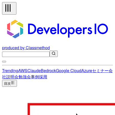
produced by Classmethod
Trending
AWS
Claude
Bedrock
Google Cloud
Azure
セミナー
会
社説明会
勉強会
事例
採用
目次