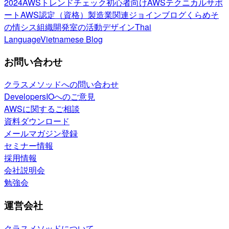
2024
AWSトレンドチェック
初心者向け
AWSテクニカルサポ
ート
AWS認定（資格）
製造業関連
ジョインブログ
くらめそ
の情シス
組織開発室の活動
デザイン
Thai
Language
Vietnamese Blog
お問い合わせ
クラスメソッドへの問い合わせ
DevelopersIOへのご意見
AWSに関するご相談
資料ダウンロード
メールマガジン登録
セミナー情報
採用情報
会社説明会
勉強会
運営会社
クラスメソッドについて