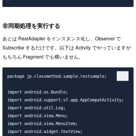
非同期処理を実行する
あとは RestAdapter をインスタンス化し、Observer で
Subscribe するだけです。以下は Activity でやっていますが
もちろん Fragment でも構いません。
package jp.classmethod.sample.restsample;

import android.os.Bundle;

import android.support.v7.app.AppCompatActivity;

import android.util.Log;

import android.view.Menu;

import android.view.MenuItem;

import android.widget.TextView;
