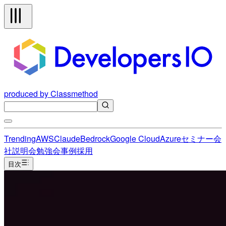
produced by Classmethod
Trending
AWS
Claude
Bedrock
Google Cloud
Azure
セミナー
会
社説明会
勉強会
事例
採用
目次