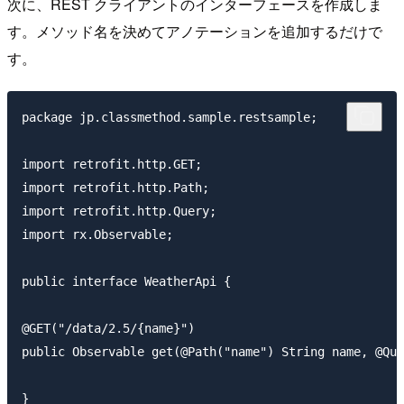
次に、REST クライアントのインターフェースを作成しま
す。メソッド名を決めてアノテーションを追加するだけで
す。
package jp.classmethod.sample.restsample;

import retrofit.http.GET;

import retrofit.http.Path;

import retrofit.http.Query;

import rx.Observable;

public interface WeatherApi {

@GET("/data/2.5/{name}")

public Observable get(@Path("name") String name, @Que