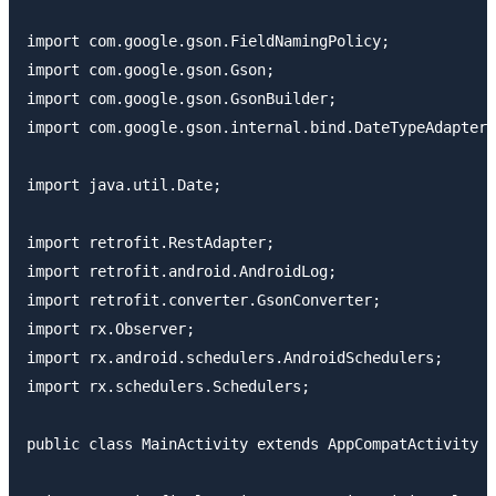
import com.google.gson.FieldNamingPolicy;

import com.google.gson.Gson;

import com.google.gson.GsonBuilder;

import com.google.gson.internal.bind.DateTypeAdapter;

import java.util.Date;

import retrofit.RestAdapter;

import retrofit.android.AndroidLog;

import retrofit.converter.GsonConverter;

import rx.Observer;

import rx.android.schedulers.AndroidSchedulers;

import rx.schedulers.Schedulers;

public class MainActivity extends AppCompatActivity {
