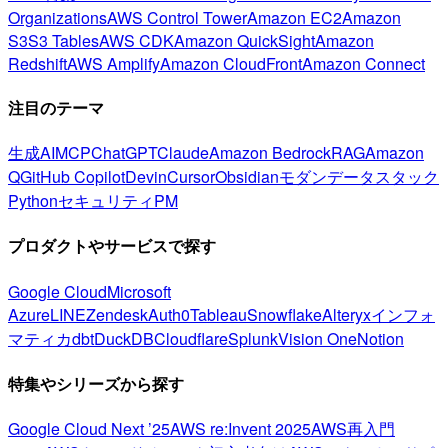
Organizations
AWS Control Tower
Amazon EC2
Amazon
S3
S3 Tables
AWS CDK
Amazon QuickSight
Amazon
Redshift
AWS Amplify
Amazon CloudFront
Amazon Connect
注目のテーマ
生成AI
MCP
ChatGPT
Claude
Amazon Bedrock
RAG
Amazon
Q
GitHub Copilot
Devin
Cursor
Obsidian
モダンデータスタック
Python
セキュリティ
PM
プロダクトやサービスで探す
Google Cloud
Microsoft
Azure
LINE
Zendesk
Auth0
Tableau
Snowflake
Alteryx
インフォ
マティカ
dbt
DuckDB
Cloudflare
Splunk
Vision One
Notion
特集やシリーズから探す
Google Cloud Next ’25
AWS re:Invent 2025
AWS再入門