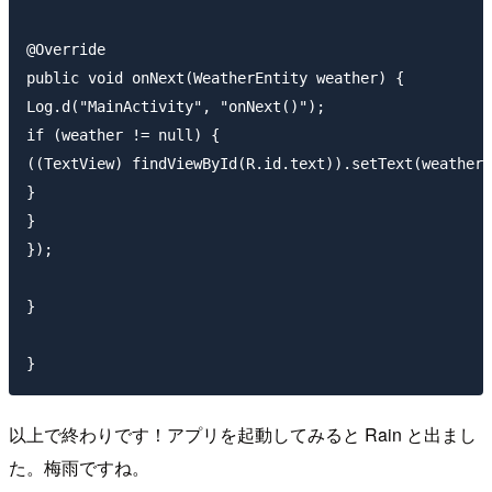
@Override

public void onNext(WeatherEntity weather) {

Log.d("MainActivity", "onNext()");

if (weather != null) {

((TextView) findViewById(R.id.text)).setText(weather.
}

}

});

}

以上で終わりです！アプリを起動してみると Rain と出まし
た。梅雨ですね。