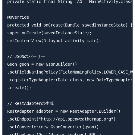
private static final String TAG = MainActivity.class.
@Override

protected void onCreate(Bundle savedInstanceState) {

super.onCreate(savedInstanceState);

setContentView(R.layout.activity_main);

// JSONのパーサー

Gson gson = new GsonBuilder()

.setFieldNamingPolicy(FieldNamingPolicy.LOWER_CASE_WI
.registerTypeAdapter(Date.class, new DateTypeAdapter(
.create();

// RestAdapterの生成

RestAdapter adapter = new RestAdapter.Builder()

.setEndpoint("http://api.openweathermap.org")

.setConverter(new GsonConverter(gson))

.setLogLevel(RestAdapter.LogLevel.FULL)
