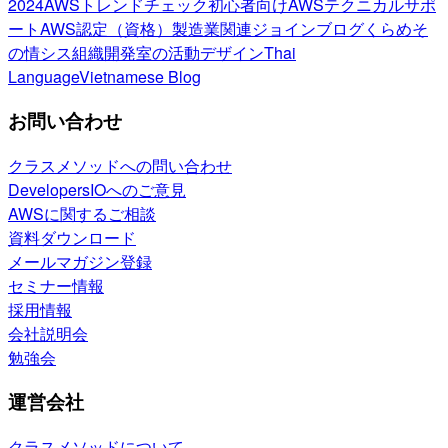
2024
AWSトレンドチェック
初心者向け
AWSテクニカルサポ
ート
AWS認定（資格）
製造業関連
ジョインブログ
くらめそ
の情シス
組織開発室の活動
デザイン
Thai
Language
Vietnamese Blog
お問い合わせ
クラスメソッドへの問い合わせ
DevelopersIOへのご意見
AWSに関するご相談
資料ダウンロード
メールマガジン登録
セミナー情報
採用情報
会社説明会
勉強会
運営会社
クラスメソッドについて