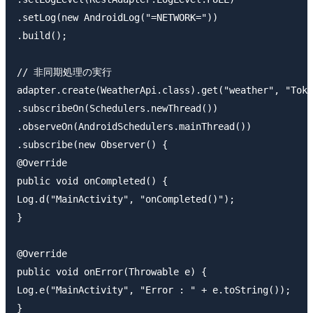
.setLog(new AndroidLog("=NETWORK="))

.build();

// 非同期処理の実行

adapter.create(WeatherApi.class).get("weather", "Toky
.subscribeOn(Schedulers.newThread())

.observeOn(AndroidSchedulers.mainThread())

.subscribe(new Observer() {

@Override

public void onCompleted() {

Log.d("MainActivity", "onCompleted()");

}

@Override

public void onError(Throwable e) {

Log.e("MainActivity", "Error : " + e.toString());

}
