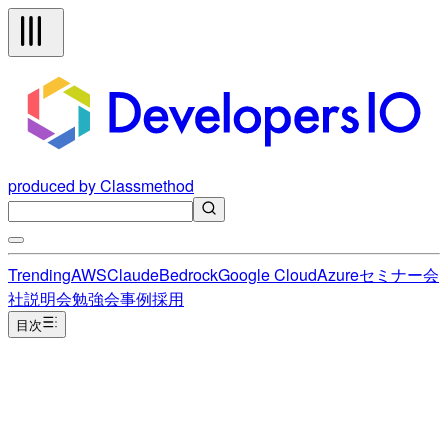
produced by Classmethod
Trending
AWS
Claude
Bedrock
Google Cloud
Azure
セミナー
会
社説明会
勉強会
事例
採用
目次