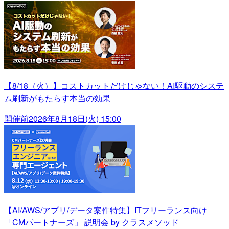
【8/18（火）】コストカットだけじゃない！AI駆動のシステ
ム刷新がもたらす本当の効果
開催前
2026年8月18日(火) 15:00
【AI/AWS/アプリ/データ案件特集】ITフリーランス向け
「CMパートナーズ」 説明会 by クラスメソッド