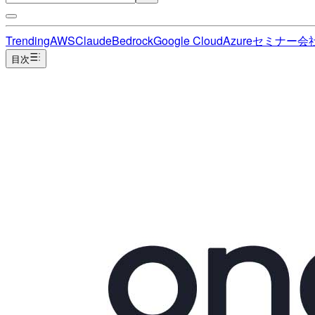
Trending
AWS
Claude
Bedrock
Google Cloud
Azure
セミナー
会
目次