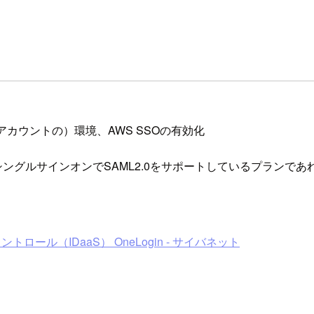
スターアカウントの）環境、AWS SSOの有効化
、おそらくシングルサインオンでSAML2.0をサポートしているプラ
ロール（IDaaS） OneLogin - サイバネット