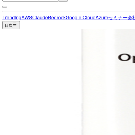
Trending
AWS
Claude
Bedrock
Google Cloud
Azure
セミナー
会
目次