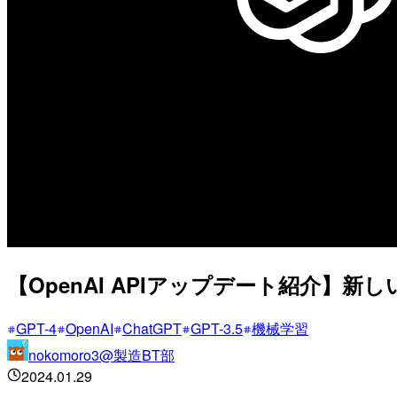
【OpenAI APIアップデート紹介
GPT-4
OpenAI
ChatGPT
GPT-3.5
機械学習
nokomoro3@製造BT部
2024.01.29