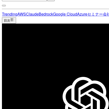
Trending
AWS
Claude
Bedrock
Google Cloud
Azure
セミナー
会
目次