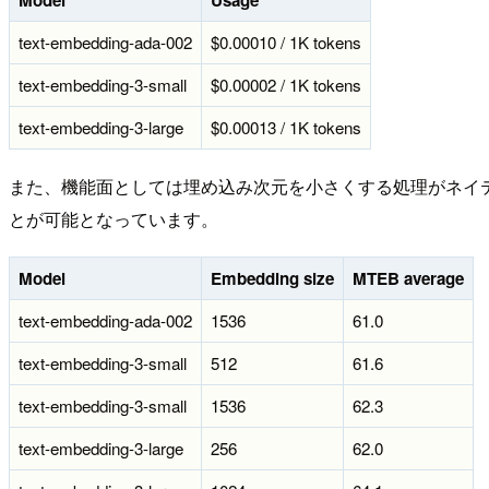
text-embedding-ada-002
$0.00010 / 1K tokens
text-embedding-3-small
$0.00002 / 1K tokens
text-embedding-3-large
$0.00013 / 1K tokens
また、機能面としては埋め込み次元を小さくする処理がネイ
とが可能となっています。
Model
Embedding size
MTEB average
text-embedding-ada-002
1536
61.0
text-embedding-3-small
512
61.6
text-embedding-3-small
1536
62.3
text-embedding-3-large
256
62.0