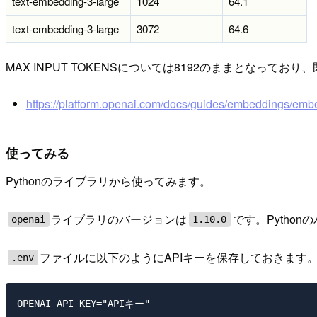
text-embedding-3-large
1024
64.1
text-embedding-3-large
3072
64.6
MAX INPUT TOKENSについては8192のままとなって
https://platform.openai.com/docs/guides/embeddings/em
使ってみる
Pythonのライブラリから使ってみます。
ライブラリのバージョンは
です。Python
openai
1.10.0
ファイルに以下のようにAPIキーを保存しておきます
.env