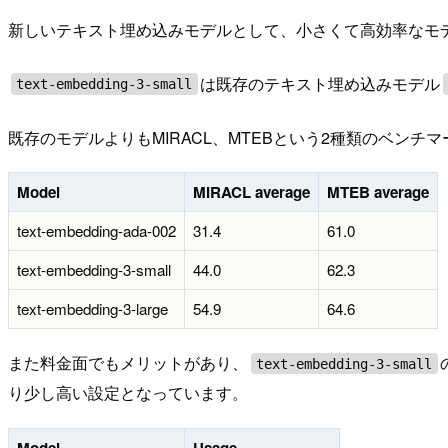
新しいテキスト埋め込みモデルとして、小さくて高効率なモ
は既存のテキスト埋め込みモデル
text-embedding-3-small
既存のモデルよりもMIRACL、MTEBという2種類のベン
Model
MIRACL average
MTEB average
text-embedding-ada-002
31.4
61.0
text-embedding-3-small
44.0
62.3
text-embedding-3-large
54.9
64.6
また料金面でもメリットがあり、
text-embedding-3-small
り少し高い設定となっています。
Model
Usage