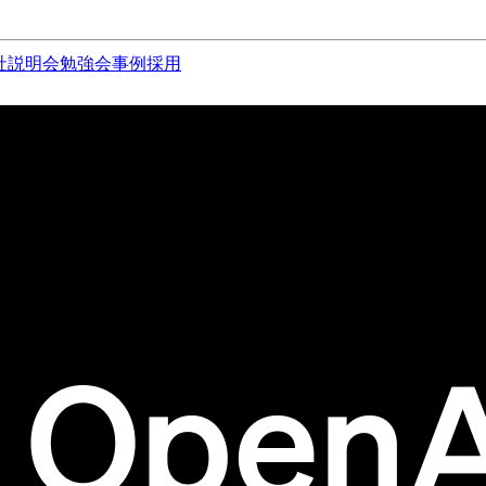
社説明会
勉強会
事例
採用