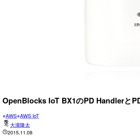
OpenBlocks IoT BX1のPD Handl
AWS
AWS IoT
大瀧隆太
2015.11.08