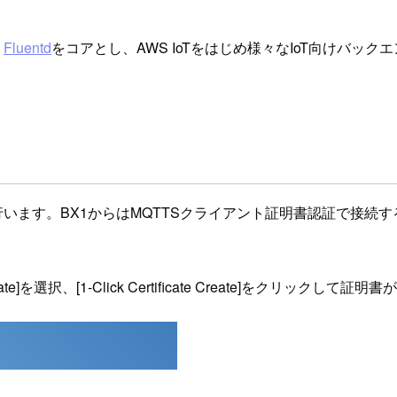
。
Fluentd
をコアとし、AWS IoTをはじめ様々なIoT向けバッ
成を行います。BX1からはMQTTSクライアント証明書認証で接
ertificate]を選択、[1-Click Certificate Create]をクリック