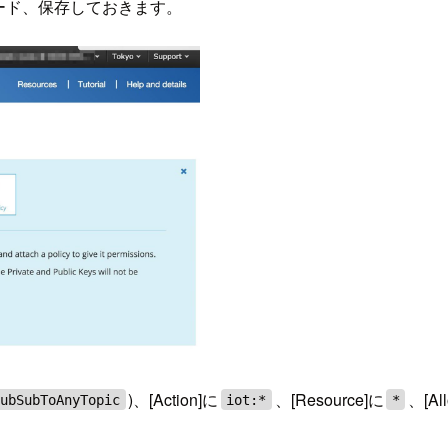
ンロード、保存しておきます。
)、[Action]に
、[Resource]に
、[A
PubSubToAnyTopic
iot:*
*