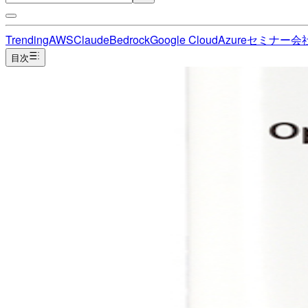
Trending
AWS
Claude
Bedrock
Google Cloud
Azure
セミナー
会
目次