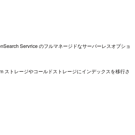
enSearch Servrice のフルマネージドなサーバーレスオプショ
raWarm ストレージやコールドストレージにインデックスを移行さ