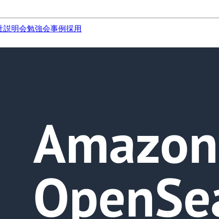
社説明会
勉強会
事例
採用