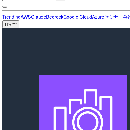
Trending
AWS
Claude
Bedrock
Google Cloud
Azure
セミナー
会
目次