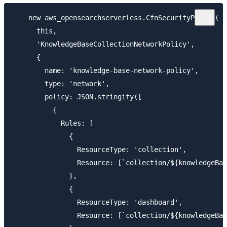
    new aws_opensearchserverless.CfnSecurityPolicy(

      this,

      'KnowledgeBaseCollectionNetworkPolicy',

      {

        name: 'knowledge-base-network-policy',

        type: 'network',

        policy: JSON.stringify([

          {

            Rules: [

              {

                ResourceType: 'collection',

                Resource: [`collection/${knowledgeBas
              },

              {

                ResourceType: 'dashboard',

                Resource: [`collection/${knowledgeBas