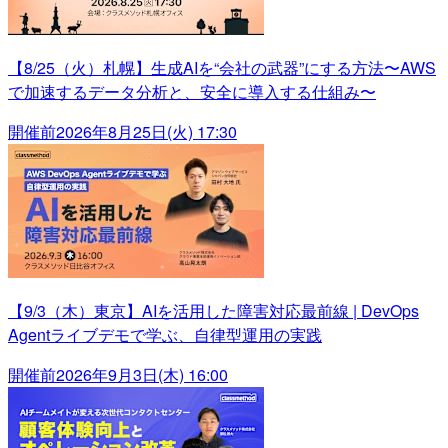
【8/25（火）札幌】生成AIを“会社の武器”にする方法〜AWS
で加速するデータ分析と、安全に導入する仕組み〜
開催前
2026年8月25日(火) 17:30
【9/3（木）東京】AIを活用した障害対応最前線 | DevOps
Agentライブデモで学ぶ、自律型運用の実践
開催前
2026年9月3日(木) 16:00