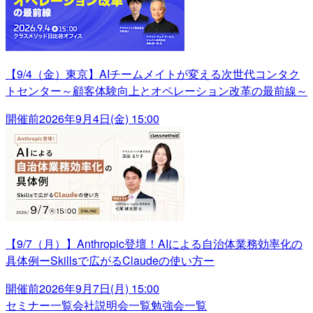
【9/4（金）東京】AIチームメイトが変える次世代コンタク
トセンター～顧客体験向上とオペレーション改革の最前線～
開催前
2026年9月4日(金) 15:00
【9/7（月）】Anthropic登壇！AIによる自治体業務効率化の
具体例ーSkillsで広がるClaudeの使い方ー
開催前
2026年9月7日(月) 15:00
セミナー一覧
会社説明会一覧
勉強会一覧