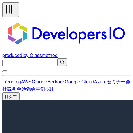
produced by Classmethod
Trending
AWS
Claude
Bedrock
Google Cloud
Azure
セミナー
会
社説明会
勉強会
事例
採用
目次