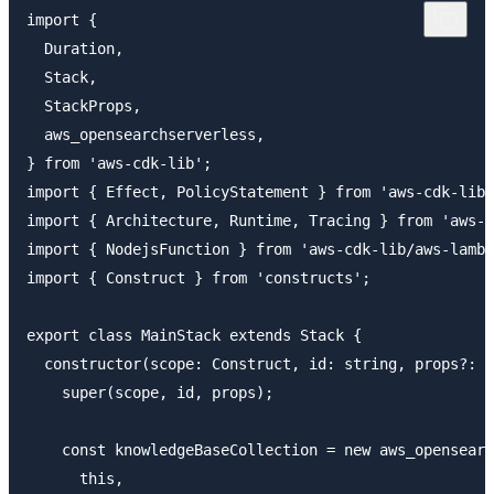
import {

  Duration,

  Stack,

  StackProps,

  aws_opensearchserverless,

} from 'aws-cdk-lib';

import { Effect, PolicyStatement } from 'aws-cdk-lib/
import { Architecture, Runtime, Tracing } from 'aws-c
import { NodejsFunction } from 'aws-cdk-lib/aws-lambd
import { Construct } from 'constructs';

export class MainStack extends Stack {

  constructor(scope: Construct, id: string, props?: S
    super(scope, id, props);

    const knowledgeBaseCollection = new aws_opensearc
      this,
