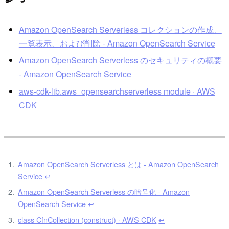
Amazon OpenSearch Serverless コレクションの作成、
一覧表示、および削除 - Amazon OpenSearch Service
Amazon OpenSearch Serverless のセキュリティの概要
- Amazon OpenSearch Service
aws-cdk-lib.aws_opensearchserverless module · AWS
CDK
Amazon OpenSearch Serverless とは - Amazon OpenSearch
Service
↩
Amazon OpenSearch Serverless の暗号化 - Amazon
OpenSearch Service
↩
class CfnCollection (construct) · AWS CDK
↩