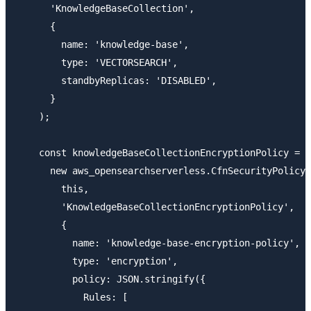
      'KnowledgeBaseCollection',

      {

        name: 'knowledge-base',

        type: 'VECTORSEARCH',

        standbyReplicas: 'DISABLED',

      }

    );

    const knowledgeBaseCollectionEncryptionPolicy =

      new aws_opensearchserverless.CfnSecurityPolicy(

        this,

        'KnowledgeBaseCollectionEncryptionPolicy',

        {

          name: 'knowledge-base-encryption-policy',

          type: 'encryption',

          policy: JSON.stringify({

            Rules: [
