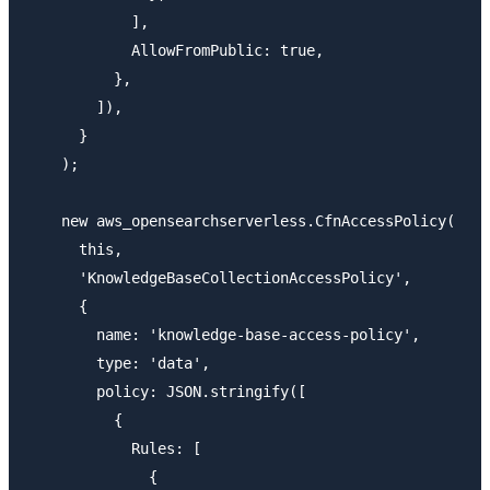
            ],

            AllowFromPublic: true,

          },

        ]),

      }

    );

    new aws_opensearchserverless.CfnAccessPolicy(

      this,

      'KnowledgeBaseCollectionAccessPolicy',

      {

        name: 'knowledge-base-access-policy',

        type: 'data',

        policy: JSON.stringify([

          {

            Rules: [

              {
