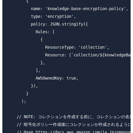
        {

          name: 'knowledge-base-encryption-policy',

          type: 'encryption',

          policy: JSON.stringify({

            Rules: [

              {

                ResourceType: 'collection',

                Resource: [`collection/${knowledgeBas
              },

            ],

            AWSOwnedKey: true,

          }),

        }

      );

    // NOTE: コレクションを作成する前に、コレクション
    // 暗号化ポリシー作成後にコレクションが作成されるように
    // @see https://docs.aws.amazon.com/ja_jp/opensea