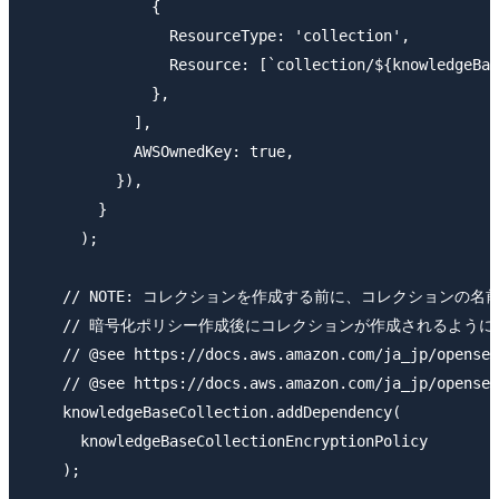
              {

                ResourceType: 'collection',

                Resource: [`collection/${knowledgeBas
              },

            ],

            AWSOwnedKey: true,

          }),

        }

      );

    // NOTE: コレクションを作成する前に、コレクション
    // 暗号化ポリシー作成後にコレクションが作成されるように
    // @see https://docs.aws.amazon.com/ja_jp/opensea
    // @see https://docs.aws.amazon.com/ja_jp/opensea
    knowledgeBaseCollection.addDependency(

      knowledgeBaseCollectionEncryptionPolicy

    );
