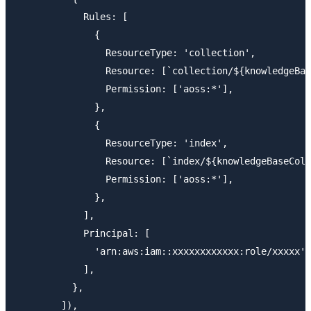
            Rules: [

              {

                ResourceType: 'collection',

                Resource: [`collection/${knowledgeBas
                Permission: ['aoss:*'],

              },

              {

                ResourceType: 'index',

                Resource: [`index/${knowledgeBaseColl
                Permission: ['aoss:*'],

              },

            ],

            Principal: [

              'arn:aws:iam::xxxxxxxxxxxx:r
            ],

          },

        ]),
