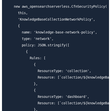
    new aws_opensearchserverless.CfnSecurityPolicy(

      this,

      'KnowledgeBaseCollectionNetworkPolicy',

      {

        name: 'knowledge-base-network-policy',

        type: 'network',

        policy: JSON.stringify([

          {

            Rules: [

              {

                ResourceType: 'collection',

                Resource: [`collection/${knowledgeBas
              },

              {

                ResourceType: 'dashboard',

                Resource: [`collection/${knowledgeBas
              },
