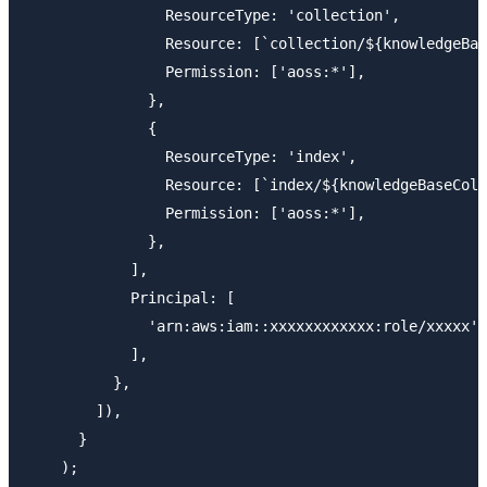
                ResourceType: 'collection',

                Resource: [`collection/${knowledgeBas
                Permission: ['aoss:*'],

              },

              {

                ResourceType: 'index',

                Resource: [`index/${knowledgeBaseColl
                Permission: ['aoss:*'],

              },

            ],

            Principal: [

              'arn:aws:iam::xxxxxxxxxxxx:r
            ],

          },

        ]),

      }

    );
