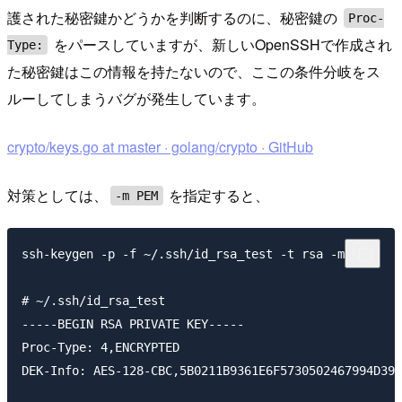
護された秘密鍵かどうかを判断するのに、秘密鍵の
Proc-
をパースしていますが、新しいOpenSSHで作成され
Type:
た秘密鍵はこの情報を持たないので、ここの条件分岐をス
ルーしてしまうバグが発生しています。
crypto/keys.go at master · golang/crypto · GitHub
対策としては、
を指定すると、
-m PEM
ssh-keygen -p -f ~/.ssh/id_rsa_test -t rsa -m PEM

# ~/.ssh/id_rsa_test

-----BEGIN RSA PRIVATE KEY-----

Proc-Type: 4,ENCRYPTED

DEK-Info: AES-128-CBC,5B0211B9361E6F5730502467994D399