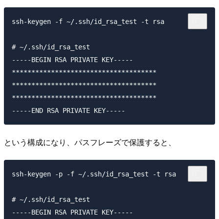
ssh-keygen -f ~/.ssh/id_rsa_test -t rsa

# ~/.ssh/id_rsa_test

-----BEGIN RSA PRIVATE KEY-----

*************************************

*************************************

*************************************

という構成になり、パスフレーズで保護すると、
ssh-keygen -p -f ~/.ssh/id_rsa_test -t rsa

# ~/.ssh/id_rsa_test

-----BEGIN RSA PRIVATE KEY-----
