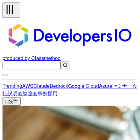
produced by Classmethod
Trending
AWS
Claude
Bedrock
Google Cloud
Azure
セミナー
会
社説明会
勉強会
事例
採用
目次