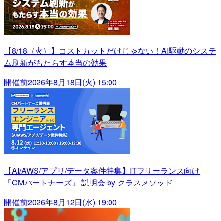
【8/18（火）】コストカットだけじゃない！AI駆動のシステ
ム刷新がもたらす本当の効果
開催前
2026年8月18日(火) 15:00
【AI/AWS/アプリ/データ案件特集】ITフリーランス向け
「CMパートナーズ」 説明会 by クラスメソッド
開催前
2026年8月12日(水) 19:00