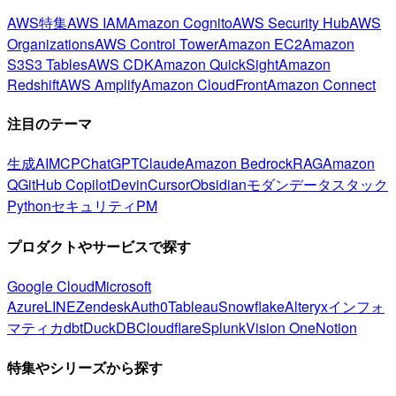
AWS特集
AWS IAM
Amazon Cognito
AWS Security Hub
AWS
Organizations
AWS Control Tower
Amazon EC2
Amazon
S3
S3 Tables
AWS CDK
Amazon QuickSight
Amazon
Redshift
AWS Amplify
Amazon CloudFront
Amazon Connect
注目のテーマ
生成AI
MCP
ChatGPT
Claude
Amazon Bedrock
RAG
Amazon
Q
GitHub Copilot
Devin
Cursor
Obsidian
モダンデータスタック
Python
セキュリティ
PM
プロダクトやサービスで探す
Google Cloud
Microsoft
Azure
LINE
Zendesk
Auth0
Tableau
Snowflake
Alteryx
インフォ
マティカ
dbt
DuckDB
Cloudflare
Splunk
Vision One
Notion
特集やシリーズから探す