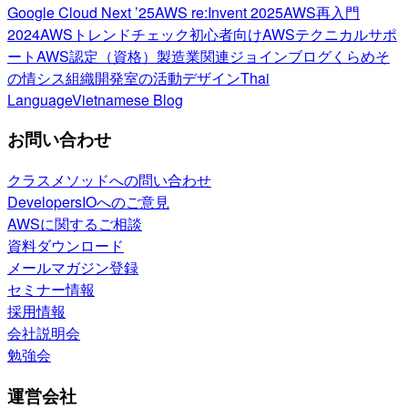
Google Cloud Next ’25
AWS re:Invent 2025
AWS再入門
2024
AWSトレンドチェック
初心者向け
AWSテクニカルサポ
ート
AWS認定（資格）
製造業関連
ジョインブログ
くらめそ
の情シス
組織開発室の活動
デザイン
Thai
Language
Vietnamese Blog
お問い合わせ
クラスメソッドへの問い合わせ
DevelopersIOへのご意見
AWSに関するご相談
資料ダウンロード
メールマガジン登録
セミナー情報
採用情報
会社説明会
勉強会
運営会社