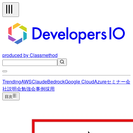
produced by Classmethod
Trending
AWS
Claude
Bedrock
Google Cloud
Azure
セミナー
会
社説明会
勉強会
事例
採用
目次