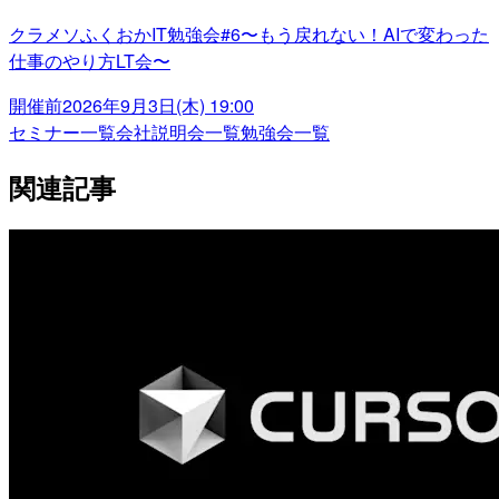
クラメソふくおかIT勉強会#6〜もう戻れない！AIで変わった
仕事のやり方LT会〜
開催前
2026年9月3日(木) 19:00
セミナー一覧
会社説明会一覧
勉強会一覧
関連記事