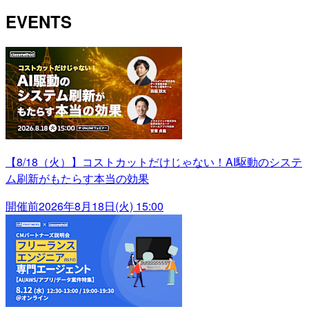
EVENTS
【8/18（火）】コストカットだけじゃない！AI駆動のシステ
ム刷新がもたらす本当の効果
開催前
2026年8月18日(火) 15:00