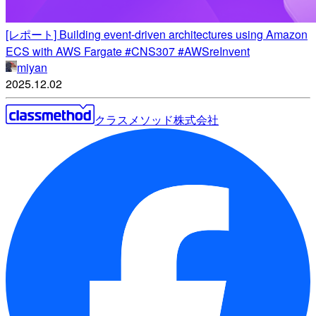
[レポート] Building event-driven architectures using Amazon
ECS with AWS Fargate #CNS307 #AWSreInvent
miyan
2025.12.02
クラスメソッド株式会社