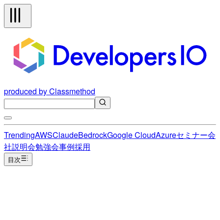
produced by Classmethod
Trending
AWS
Claude
Bedrock
Google Cloud
Azure
セミナー
会
社説明会
勉強会
事例
採用
目次