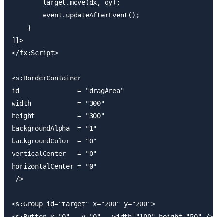
        target.move(dx, dy);

        event.updateAfterEvent();

    }

]]>

</fx:Script>

<s:BorderContainer

id               = "dragArea"

width            = "300"

height           = "300"

backgroundAlpha  = "1"

backgroundColor  = "0"

verticalCenter   = "0"

horizontalCenter = "0"

 />

<s:Group id="target" x="200" y="200">

<s:Button x="0"   y="0"   width="100" height="50" />
