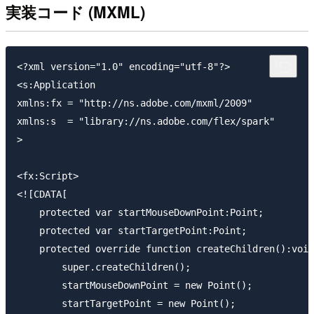
実装コード (MXML)
<?xml version="1.0" encoding="utf-8"?>

<s:Application

xmlns:fx = "http://ns.adobe.com/mxml/2009"

xmlns:s  = "library://ns.adobe.com/flex/spark"

>

<fx:Script>

<![CDATA[

    protected var startMouseDownPoint:Point;

    protected var startTargetPoint:Point;

    protected override function createChildren():void
        super.createChildren();

        startMouseDownPoint = new Point();

        startTargetPoint = new Point();
