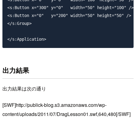
<s:Button x="300" y="0"   width="50" height="100" />

<s:Button x="0"   y="200" width="50" height="50" />

</s:Group>

出力結果
出力結果は次の通り
[SWF]http://publick-blog.s3.amazonaws.com/wp-
content/uploads/2011/07/DragLesson01.swf,640,480[/SWF]