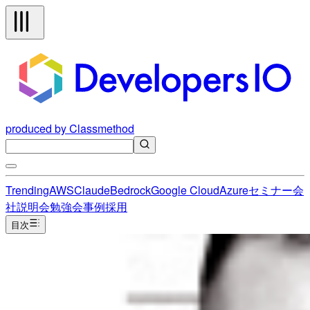
produced by Classmethod
Trending
AWS
Claude
Bedrock
Google Cloud
Azure
セミナー
会
社説明会
勉強会
事例
採用
目次