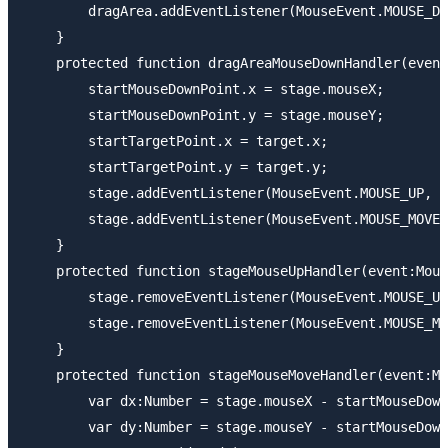
        dragArea.addEventListener(MouseEvent.MOUSE_DO
    }

    protected function dragAreaMouseDownHandler(event
        startMouseDownPoint.x = stage.mouseX;

        startMouseDownPoint.y = stage.mouseY;

        startTargetPoint.x = target.x;

        startTargetPoint.y = target.y;

        stage.addEventListener(MouseEvent.MOUSE_UP, s
        stage.addEventListener(MouseEvent.MOUSE_MOVE,
    }

    protected function stageMouseUpHandler(event:Mous
        stage.removeEventListener(MouseEvent.MOUSE_UP
        stage.removeEventListener(MouseEvent.MOUSE_MO
    }

    protected function stageMouseMoveHandler(event:Mo
        var dx:Number = stage.mouseX - startMouseDown
        var dy:Number = stage.mouseY - startMouseDown