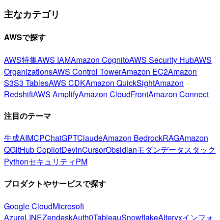
主なカテゴリ
AWSで探す
AWS特集
AWS IAM
Amazon Cognito
AWS Security Hub
AWS
Organizations
AWS Control Tower
Amazon EC2
Amazon
S3
S3 Tables
AWS CDK
Amazon QuickSight
Amazon
Redshift
AWS Amplify
Amazon CloudFront
Amazon Connect
注目のテーマ
生成AI
MCP
ChatGPT
Claude
Amazon Bedrock
RAG
Amazon
Q
GitHub Copilot
Devin
Cursor
Obsidian
モダンデータスタック
Python
セキュリティ
PM
プロダクトやサービスで探す
Google Cloud
Microsoft
Azure
LINE
Zendesk
Auth0
Tableau
Snowflake
Alteryx
インフォ