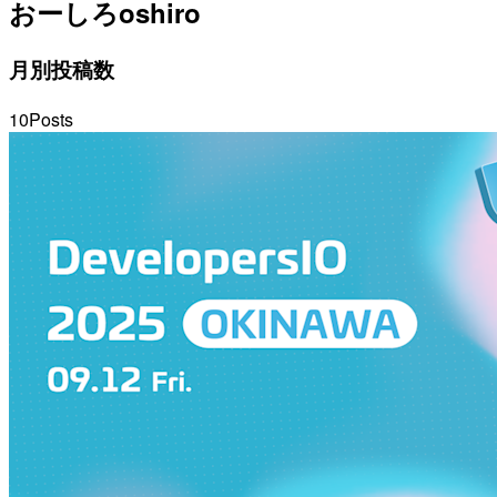
おーしろ
oshiro
月別投稿数
10
Posts