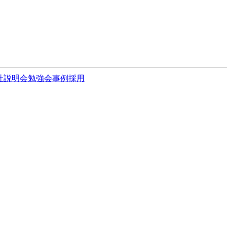
社説明会
勉強会
事例
採用