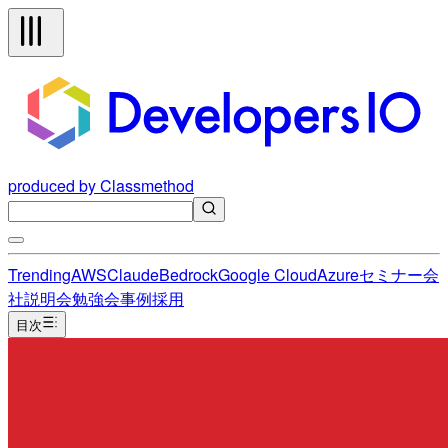
produced by Classmethod
Trending
AWS
Claude
Bedrock
Google Cloud
Azure
セミナー
会
社説明会
勉強会
事例
採用
目次