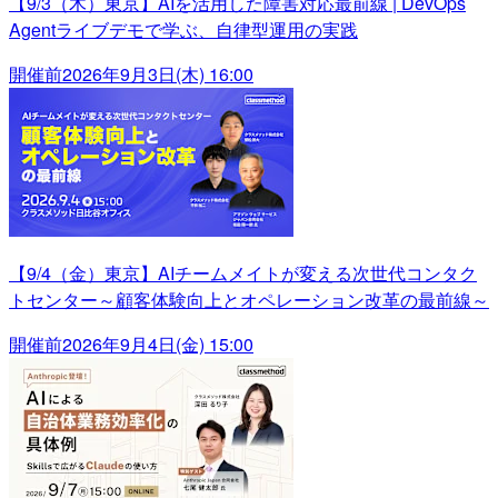
【9/3（木）東京】AIを活用した障害対応最前線 | DevOps
Agentライブデモで学ぶ、自律型運用の実践
開催前
2026年9月3日(木) 16:00
【9/4（金）東京】AIチームメイトが変える次世代コンタク
トセンター～顧客体験向上とオペレーション改革の最前線～
開催前
2026年9月4日(金) 15:00