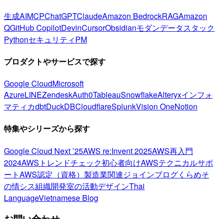
生成AI
MCP
ChatGPT
Claude
Amazon Bedrock
RAG
Amazon
Q
GitHub Copilot
Devin
Cursor
Obsidian
モダンデータスタック
Python
セキュリティ
PM
プロダクトやサービスで探す
Google Cloud
Microsoft
Azure
LINE
Zendesk
Auth0
Tableau
Snowflake
Alteryx
インフォ
マティカ
dbt
DuckDB
Cloudflare
Splunk
Vision One
Notion
特集やシリーズから探す
Google Cloud Next ’25
AWS re:Invent 2025
AWS再入門
2024
AWSトレンドチェック
初心者向け
AWSテクニカルサポ
ート
AWS認定（資格）
製造業関連
ジョインブログ
くらめそ
の情シス
組織開発室の活動
デザイン
Thai
Language
Vietnamese Blog
お問い合わせ