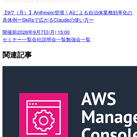
【9/7（月）】Anthropic登壇！AIによる自治体業務効率化の
具体例ーSkillsで広がるClaudeの使い方ー
開催前
2026年9月7日(月) 15:00
セミナー一覧
会社説明会一覧
勉強会一覧
関連記事