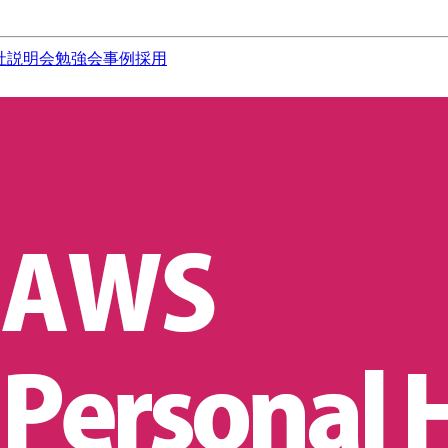
社説明会
勉強会
事例
採用