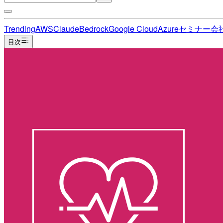
Trending
AWS
Claude
Bedrock
Google Cloud
Azure
セミナー
会
目次