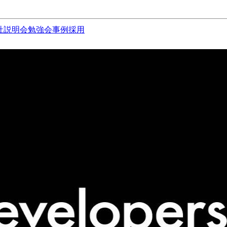
社説明会
勉強会
事例
採用