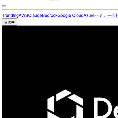
Trending
AWS
Claude
Bedrock
Google Cloud
Azure
セミナー
会
目次